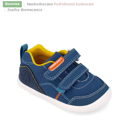
Průměrné
Neohodnoceno
Podrobnosti hodnocení
Novinka
hodnocení
Značka:
Biomecanics
produktu
je
0,0
z
5
hvězdiček.