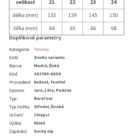
velikost
21
22
23
24
délka (mm)
133
139
145
150
šířka (mm)
64
65
66
68
Doplňkové parametry
Kategorie
:
Tenisky
EAN
:
Zvolte variantu
Barva
:
Modrá, Žlutá
Kód
:
262190-A556
Provedení
:
Kožené, Textilní
Sezona
:
Jaro, Léto, Podzim
Typ
:
Barefoot
Typ nožky
:
Střední, Široká
Určení
:
Chlapci
Výška
:
Nízké
Zapínání
:
Suchý zip