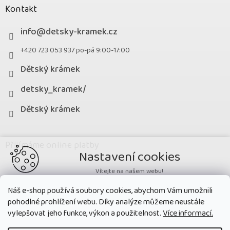
Kontakt
info
@
detsky-kramek.cz
+420 723 053 937 po-pá 9:00-17:00
Dětský krámek
detsky_kramek/
Dětský krámek
Přijímáme online platby
Nastavení cookies
Vítejte na našem webu!
Potřebujeme nastavit cookies a související technologie, aby
Náš e-shop používá soubory cookies, abychom Vám umožnili
zobrazovaný obsah odpovídal vašim potřebám a vy na webu nalezli
pohodlné prohlížení webu. Díky analýze můžeme neustále
přesně to, co potřebujete. Soubory cookies používané na našem webu
nikdy neslouží ke zjišťování totožnosti uživatelů stránek
.
vylepšovat jeho funkce, výkon a použitelnost.
Více informací.