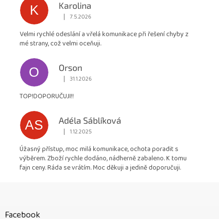
Karolina
K
|
7.5.2026
Hodnocení obchodu je 5 z 5 hvězdiček.
Velmi rychlé odeslání a vřelá komunikace při řešení chyby z
mé strany, což velmi oceňuji.
Orson
O
|
31.1.2026
Hodnocení obchodu je 5 z 5 hvězdiček.
TOP!DOPORUČUJI!!
Adéla Sáblíková
AS
|
1.12.2025
Hodnocení obchodu je 5 z 5 hvězdiček.
Úžasný přístup, moc milá komunikace, ochota poradit s
výběrem. Zboží rychle dodáno, nádherně zabaleno. K tomu
fajn ceny. Ráda se vrátím. Moc děkuji a jedině doporučuji.
Z
á
p
Facebook