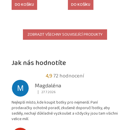
cena:
cena:
DO KOŠÍKU
DO KOŠÍKU
ZOBRAZIT VŠECHNY SOUVISEJÍCÍ PRODUKTY
Jak nás hodnotíte
Průměrné
4,9
72 hodnocení
hodnocení
Magdaléna
M
obchodu
|
27.7.2026
Hodnocení obchodu je 5 z 5 hvězdiček.
je
Nejlepší místo, kde koupit botky pro nejmenší. Paní
4,9
prodavačky ochotně poradí, zkušeně doporučí botky, aby
z
seděly, nechají důkladně vyzkoušet a vždycky jsou tam všichni
5
velice milí.
hvězdiček.