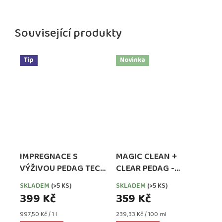
Související produkty
Tip
Novinka
IMPREGNACE S
MAGIC CLEAN +
VÝŽIVOU PEDAG TECH
CLEAR PEDAG -
WATERPROOFER,
ČISTICÍ PĚNA
SKLADEM
(>5 KS)
SKLADEM
(>5 KS)
EXTRA SILNÁ
399 Kč
359 Kč
Měrná
Měrná
997,50 Kč / 1 l
239,33 Kč / 100 ml