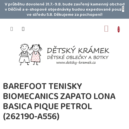
Přejít
V průběhu dovolené 31.7.-9.8. bude zavřený kamenný obchod
na
v Děčíně a e-shopové objednávky budou expedované pouze
obsah
ve středu 5.8. Děkujeme za pochopení!
NÁKUP
KOŠÍK
BAREFOOT TENISKY
BIOMECANICS ZAPATO LONA
BASICA PIQUE PETROL
(262190-A556)