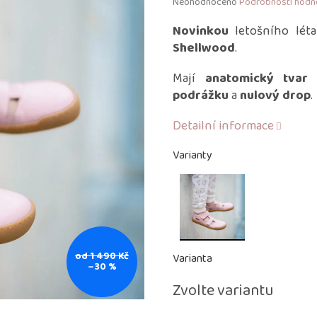
Průměrné
Neohodnoceno
Podrobnosti hodn
hodnocení
produktu
Novinkou
letošního lét
je
Shellwood
.
0,0
z
Mají
anatomický tvar
v
5
podrážku
a
nulový drop
.
hvězdiček.
Detailní informace
Varianty
od 1 490 Kč
Varianta
–30 %
Zvolte variantu