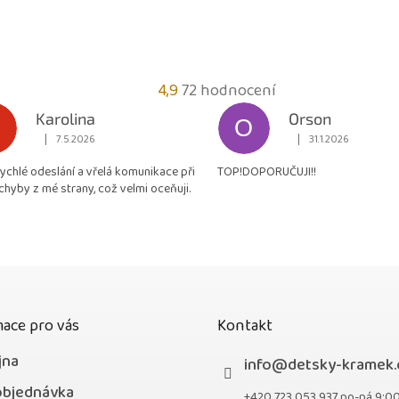
Průměrné
4,9
72 hodnocení
hodnocení
Karolina
Orson
O
obchodu
|
|
7.5.2026
31.1.2026
Hodnocení obchodu je 5 z 5 hvězdiček.
Hodnocení obchodu je
je
rychlé odeslání a vřelá komunikace při
TOP!DOPORUČUJI!!
4,9
chyby z mé strany, což velmi oceňuji.
z
5
hvězdiček.
ace pro vás
Kontakt
jna
info
@
detsky-kramek.
objednávka
+420 723 053 937 po-pá 9:0