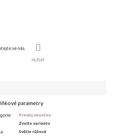
HLÍDAT
lňkové parametry
gorie
:
Prodej ukončen
:
Zvolte variantu
va
:
Světle růžová