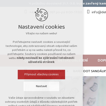
Přejít
V průběhu dovolené 31.7.-9.8. bude zavřený k
na
obsah
+420 723 053 937 po-pá 9:00-17:00
info@det
Nastavení cookies
Vítejte na našem webu!
Potřebujeme nastavit cookies a související
technologie, aby zobrazovaný obsah odpovídal vašim
potřebám a vy na webu nalezli přesně to, co
potřebujete. Soubory cookies používané na našem
webu
nikdy neslouží ke zjišťování totožnosti
DĚTSKÁ OBUV
DĚTSKÉ OBLEČENÍ
DOP
uživatelů stránek
.
Domů
Prodej ukončen
BAREFOOT SANDÁLK
Přijmout všechny cookies
Nastavit
Vaše údaje zpracováváme v souladu se zásadami
Technická cookies
ochrany osobních údajů z důvodu následujících potřeb:
zpětná vazba od návštěvníků formou analytických