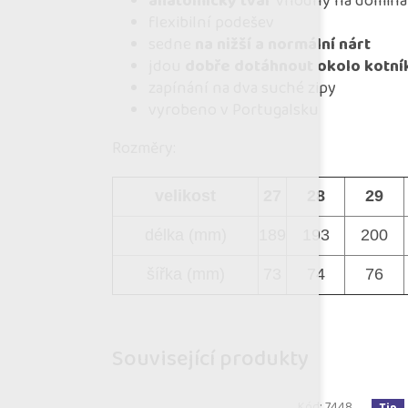
anatomický tvar
vhodný na dominan
flexibilní podešev
sedne
na nižší a normální nárt
jdou
dobře dotáhnout okolo kotní
zapínání na dva suché zipy
vyrobeno v Portugalsku
Rozměry:
velikost
27
28
29
délka (mm)
189
193
200
šířka (mm)
73
74
76
Související produkty
Kód:
7448