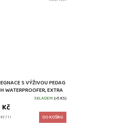
REGNACE S VÝŽIVOU PEDAG
H WATERPROOFER, EXTRA
SILNÁ
SKLADEM
(>5 KS)
 Kč
č / 1 l
DO KOŠÍKU