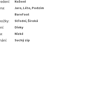
edení
:
Kožené
ona
:
Jaro, Léto, Podzim
Barefoot
nožky
:
Střední, Široká
ní
:
Dívky
ka
:
Nízké
nání
:
Suchý zip