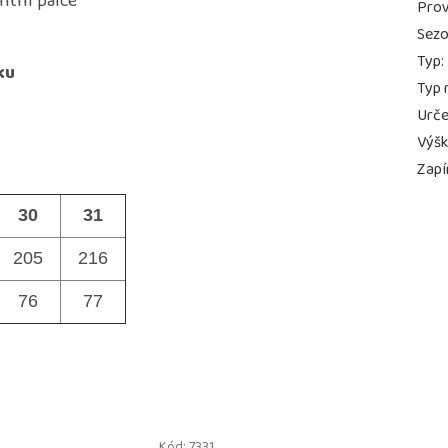
tní palce
Prov
Sez
Typ
:
ku
Typ 
Urče
Výš
Zapí
30
31
205
216
76
77
Kód:
7331