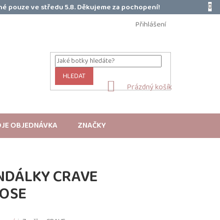
é pouze ve středu 5.8. Děkujeme za pochopení!
Přihlášení
HLEDAT
NÁKUPNÍ
Prázdný košík
KOŠÍK
JE OBJEDNÁVKA
ZNAČKY
NDÁLKY CRAVE
OSE