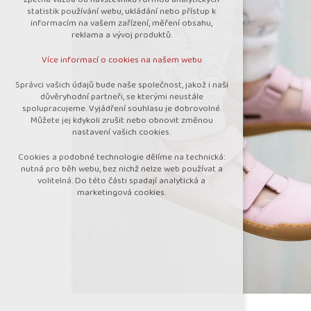
nutná pro provozování webu
statistik používání webu, ukládání nebo přístup k
udržení kontextu stránek (session):
informacím na vašem zařízení, měření obsahu,
případná přihlášení, volby jazyka, apod.
reklama a vývoj produktů.
Volitelná cookies
Více informací o cookies na našem webu
analytická pro anonymizované vyhodnocení
návštěvnosti
Správci vašich údajů bude naše společnost, jakož i naši
marketingová cookies (Google)
důvěryhodní partneři, se kterými neustále
spolupracujeme. Vyjádření souhlasu je dobrovolné.
Více informací o cookies na našem webu
Můžete jej kdykoli zrušit nebo obnovit změnou
nastavení vašich cookies.
Cookies a podobné technologie dělíme na technická:
Přijmout všechny cookies
nutná pro běh webu, bez nichž nelze web používat a
volitelná. Do této části spadají analytická a
marketingová cookies.
Odmítnout vše