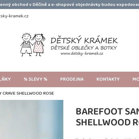
amenný obchod v Děčíně a e-shopové objednávky budou expedovan
sky-kramek.cz
LŇKY
% SLEVY %
PRODEJNA
KONTAKTY
MO
Y CRAVE SHELLWOOD ROSE
BAREFOOT SA
SHELLWOOD R