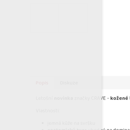
Popis
Diskuze
Letošní
novinka
značky CRAVE -
kožené 
Vlastnosti:
jemná kůže na svršku