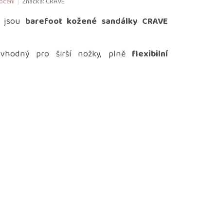
ocení
Značka:
CRAVE
a jsou
barefoot kožené sandálky CRAVE
hodný pro širší nožky, plně
flexibilní