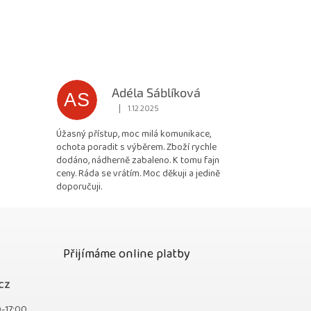
Adéla Sáblíková
AS
|
1.12.2025
 5 z 5 hvězdiček.
Hodnocení obchodu je 5 z 5 hvězdiček.
Úžasný přístup, moc milá komunikace,
ochota poradit s výběrem. Zboží rychle
dodáno, nádherně zabaleno. K tomu fajn
ceny. Ráda se vrátím. Moc děkuji a jedině
doporučuji.
Přijímáme online platby
cz
0-17:00