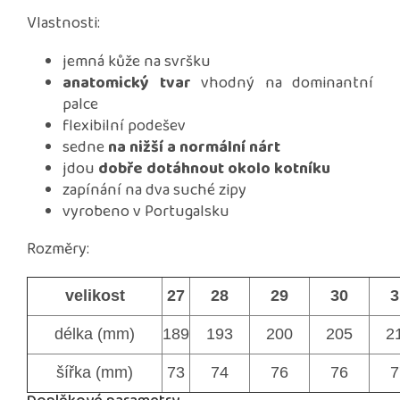
Vlastnosti:
jemná kůže na svršku
anatomický tvar
vhodný na dominantní
palce
flexibilní podešev
sedne
na nižší a normální nárt
jdou
dobře dotáhnout okolo kotníku
zapínání na dva suché zipy
vyrobeno v Portugalsku
Rozměry:
velikost
27
28
29
30
3
délka (mm)
189
193
200
205
2
šířka (mm)
73
74
76
76
7