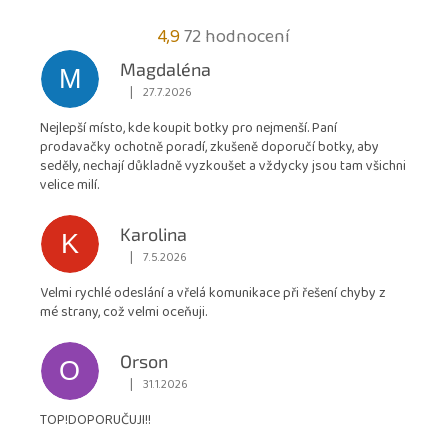
Průměrné
4,9
72 hodnocení
hodnocení
Magdaléna
M
obchodu
|
27.7.2026
Hodnocení obchodu je 5 z 5 hvězdiček.
je
Nejlepší místo, kde koupit botky pro nejmenší. Paní
4,9
prodavačky ochotně poradí, zkušeně doporučí botky, aby
z
seděly, nechají důkladně vyzkoušet a vždycky jsou tam všichni
5
velice milí.
hvězdiček.
Karolina
K
|
7.5.2026
Hodnocení obchodu je 5 z 5 hvězdiček.
Velmi rychlé odeslání a vřelá komunikace při řešení chyby z
mé strany, což velmi oceňuji.
Orson
O
|
31.1.2026
Hodnocení obchodu je 5 z 5 hvězdiček.
TOP!DOPORUČUJI!!