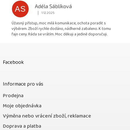
Adéla Sáblíková
AS
|
1.12.2025
Hodnocení obchodu je 5 z 5 hvězdiček.
Úžasný přístup, moc milá komunikace, ochota poradit s
výběrem. Zboží rychle dodáno, nádherně zabaleno. K tomu
fajn ceny. Ráda se vrátím. Moc děkuji a jedině doporučuji.
Z
á
p
Facebook
a
t
í
Informace pro vás
Prodejna
Moje objednávka
Výměna nebo vrácení zboží, reklamace
Doprava a platba