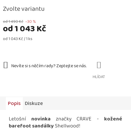
Zvolte variantu
od 1 490 Kč
–30 %
od
1 043 Kč
Měrná
od 1 043 Kč / 1 ks
cena:
HLÍDAT
Popis
Diskuze
Letošní
novinka
značky CRAVE -
kožené
barefoot sandálky
Shellwood!