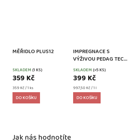
MĚŘIDLO PLUS12
IMPREGNACE S
VÝŽIVOU PEDAG TECH
WATERPROOFER,
SKLADEM
(1 KS)
SKLADEM
(>5 KS)
EXTRA SILNÁ
359 Kč
399 Kč
Měrná
Měrná
359 Kč / 1 ks
997,50 Kč / 1 l
cena:
cena:
DO KOŠÍKU
DO KOŠÍKU
Jak nás hodnotíte