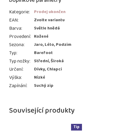
Doplňkové parametry
Kategorie
:
Prodej ukončen
EAN
:
Zvolte variantu
Barva
:
Světle hnědá
Provedení
:
Kožené
Sezona
:
Jaro, Léto, Podzim
Typ
:
Barefoot
Typ nožky
:
Střední, Široká
Určení
:
Dívky, Chlapci
Výška
:
Nízké
Zapínání
:
Suchý zip
Související produkty
Tip