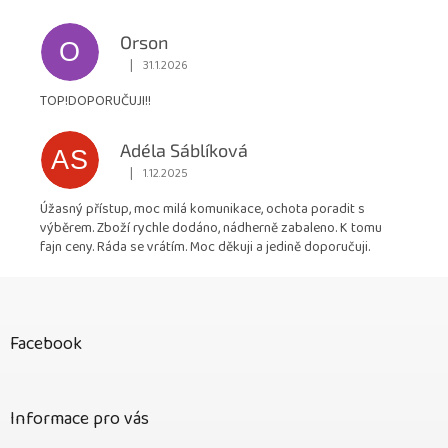
Orson
O
|
31.1.2026
Hodnocení obchodu je 5 z 5 hvězdiček.
TOP!DOPORUČUJI!!
Adéla Sáblíková
AS
|
1.12.2025
Hodnocení obchodu je 5 z 5 hvězdiček.
Úžasný přístup, moc milá komunikace, ochota poradit s
výběrem. Zboží rychle dodáno, nádherně zabaleno. K tomu
fajn ceny. Ráda se vrátím. Moc děkuji a jedině doporučuji.
Z
á
p
Facebook
a
t
í
Informace pro vás