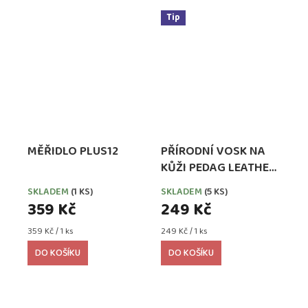
Tip
MĚŘIDLO PLUS12
PŘÍRODNÍ VOSK NA
KŮŽI PEDAG LEATHER
WAX SE VČELÍM
SKLADEM
(1 KS)
SKLADEM
(5 KS)
VOSKEM
359 Kč
249 Kč
Měrná
Měrná
359 Kč / 1 ks
249 Kč / 1 ks
cena:
cena:
DO KOŠÍKU
DO KOŠÍKU