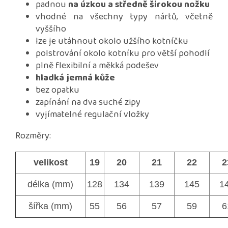
padnou
na úzkou a středně širokou nožku
vhodné na všechny typy nártů, včetně
vyššího
lze je utáhnout okolo užšího kotníčku
polstrování okolo kotníku pro větší pohodlí
plně flexibilní a měkká podešev
hladká jemná kůže
bez opatku
zapínání na dva suché zipy
vyjímatelné regulační vložky
Rozměry:
velikost
19
20
21
22
2
délka (mm)
128
134
139
145
1
šířka (mm)
55
56
57
59
6