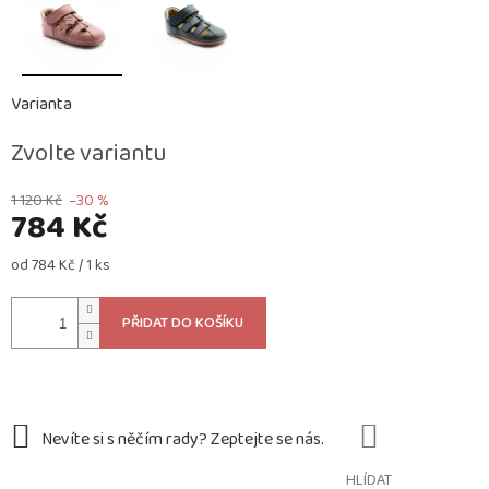
Varianta
Zvolte variantu
1 120 Kč
–30 %
784 Kč
Měrná
od 784 Kč / 1 ks
cena:
PŘIDAT DO KOŠÍKU
HLÍDAT