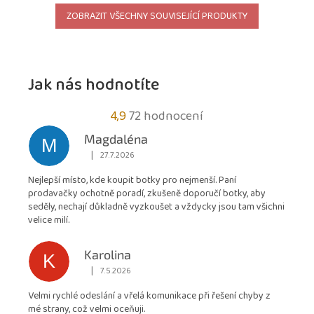
ZOBRAZIT VŠECHNY SOUVISEJÍCÍ PRODUKTY
Jak nás hodnotíte
Průměrné
4,9
72 hodnocení
hodnocení
Magdaléna
M
obchodu
|
27.7.2026
Hodnocení obchodu je 5 z 5 hvězdiček.
je
Nejlepší místo, kde koupit botky pro nejmenší. Paní
4,9
prodavačky ochotně poradí, zkušeně doporučí botky, aby
z
seděly, nechají důkladně vyzkoušet a vždycky jsou tam všichni
5
velice milí.
hvězdiček.
Karolina
K
|
7.5.2026
Hodnocení obchodu je 5 z 5 hvězdiček.
Velmi rychlé odeslání a vřelá komunikace při řešení chyby z
mé strany, což velmi oceňuji.