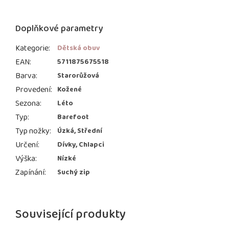
Doplňkové parametry
Kategorie
:
Dětská obuv
EAN
:
5711875675518
Barva
:
Starorůžová
Provedení
:
Kožené
Sezona
:
Léto
Typ
:
Barefoot
Typ nožky
:
Úzká, Střední
Určení
:
Dívky, Chlapci
Výška
:
Nízké
Zapínání
:
Suchý zip
Související produkty