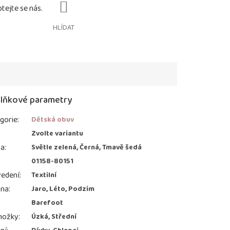
HLÍDAT
lňkové parametry
gorie
:
Dětská obuv
:
Zvolte variantu
va
:
Světle zelená, Černá, Tmavě šedá
01158-80151
edení
:
Textilní
ona
:
Jaro, Léto, Podzim
Barefoot
nožky
:
Úzká, Střední