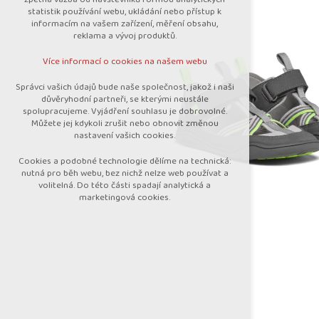
nutná pro provozování webu
statistik používání webu, ukládání nebo přístup k
udržení kontextu stránek (session):
informacím na vašem zařízení, měření obsahu,
případná přihlášení, volby jazyka, apod.
reklama a vývoj produktů.
Volitelná cookies
Více informací o cookies na našem webu
analytická pro anonymizované vyhodnocení
návštěvnosti
Správci vašich údajů bude naše společnost, jakož i naši
marketingová cookies (Google)
důvěryhodní partneři, se kterými neustále
spolupracujeme. Vyjádření souhlasu je dobrovolné.
Více informací o cookies na našem webu
Můžete jej kdykoli zrušit nebo obnovit změnou
nastavení vašich cookies.
Cookies a podobné technologie dělíme na technická:
Přijmout všechny cookies
nutná pro běh webu, bez nichž nelze web používat a
volitelná. Do této části spadají analytická a
marketingová cookies.
Odmítnout vše