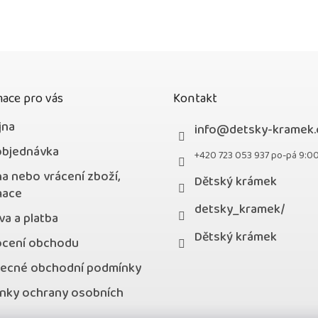
5
hvězdiček.
ace pro vás
Kontakt
jna
info
@
detsky-kramek.
objednávka
+420 723 053 937 po-pá 9:0
a nebo vrácení zboží,
Dětský krámek
mace
detsky_kramek/
a a platba
Dětský krámek
cení obchodu
ecné obchodní podmínky
nky ochrany osobních