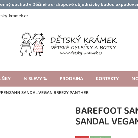
amenný obchod v Děčíně a e-shopové objednávky budou expedovan
sky-kramek.cz
LŇKY
% SLEVY %
PRODEJNA
KONTAKTY
MO
FFENZAHN SANDAL VEGAN BREEZY PANTHER
BAREFOOT SA
SANDAL VEGA