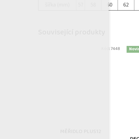
šířka (mm)
57
58
60
62
Související produkty
Kód:
7448
Novi
MĚŘIDLO PLUS12
DE