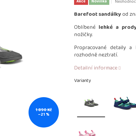
Průměrné
Neohodnoc
Akce
Novinka
hodnocení
produktu
Barefoot sandálky
od zn
je
0,0
Oblíbené
lehké a prod
z
nožičky.
5
hvězdiček.
Propracované detaily a 
rozhodně neztratí.
Detailní informace
Varianty
1 890 Kč
–21 %