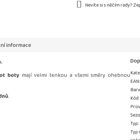
ní informace
Dop
n.
Kate
ot boty
mají velmi tenkou a všemi směry ohebnou
EAN
Bar
 dnů
.
Kód
:
Prov
Sez
Typ
:
Typ 