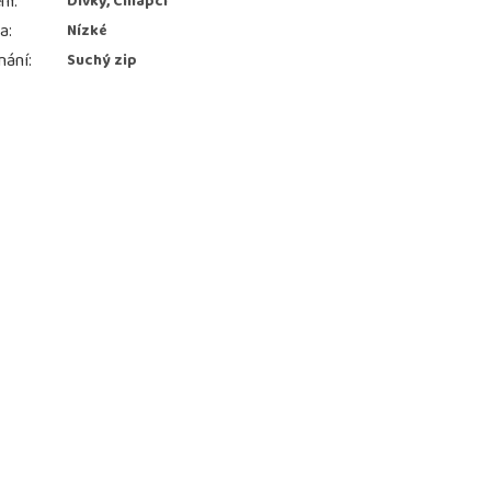
ní
:
Dívky, Chlapci
ka
:
Nízké
nání
:
Suchý zip