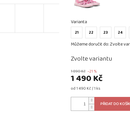
Varianta
21
22
23
24
Můžeme doručit do:
Zvolte var
Zvolte variantu
1 890 Kč
–21 %
1 490 Kč
Měrná
od 1 490 Kč / 1 ks
cena:
PŘIDAT DO KOŠÍ