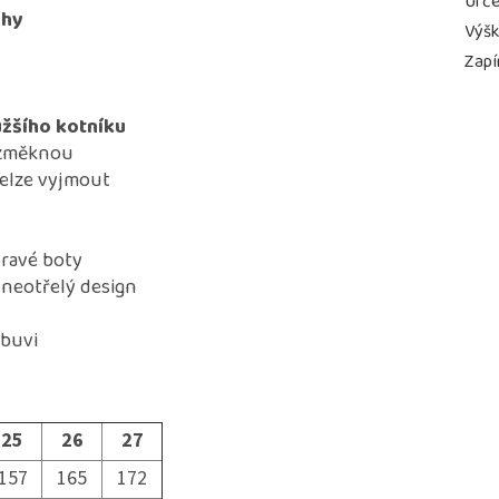
Urče
ohy
Výš
Zapí
užšího kotníku
e změknou
nelze vyjmout
pravé boty
a neotřelý design
obuvi
25
26
27
157
165
172