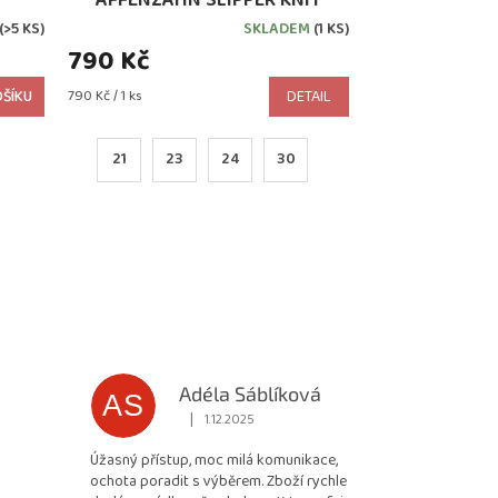
FLINKY BIRD
(>5 KS)
SKLADEM
(1 KS)
790 Kč
Měrná
ŠÍKU
790 Kč / 1 ks
DETAIL
cena:
21
23
24
30
Adéla Sáblíková
AS
|
1.12.2025
 5 z 5 hvězdiček.
Hodnocení obchodu je 5 z 5 hvězdiček.
Úžasný přístup, moc milá komunikace,
ochota poradit s výběrem. Zboží rychle