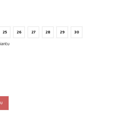
25
26
27
28
29
30
iantu
KU