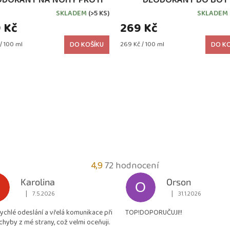
ODĚRKÁM A PUCHÝŘŮM
SKLADEM
(>5 KS)
SKLADEM
 Kč
269 Kč
Měrná
/ 100 ml
DO KOŠÍKU
269 Kč / 100 ml
DO KO
cena:
Průměrné
4,9
72 hodnocení
hodnocení
Karolina
Orson
O
obchodu
|
|
7.5.2026
31.1.2026
Hodnocení obchodu je 5 z 5 hvězdiček.
Hodnocení obchodu je
je
rychlé odeslání a vřelá komunikace při
TOP!DOPORUČUJI!!
4,9
chyby z mé strany, což velmi oceňuji.
z