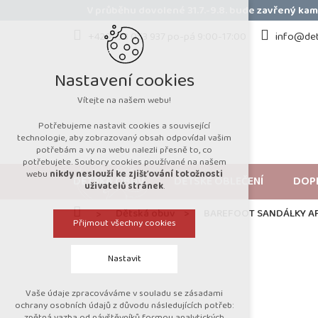
Přejít
V průběhu dovolené 31.7.-9.8. bude zavřený k
na
obsah
+420 723 053 937 po-pá 9:00-17:00
info@det
Nastavení cookies
Vítejte na našem webu!
Potřebujeme nastavit cookies a související
technologie, aby zobrazovaný obsah odpovídal vašim
potřebám a vy na webu nalezli přesně to, co
potřebujete. Soubory cookies používané na našem
webu
nikdy neslouží ke zjišťování totožnosti
DĚTSKÁ OBUV
DĚTSKÉ OBLEČENÍ
DOP
uživatelů stránek
.
Domů
Dětská obuv
BAREFOOT SANDÁLKY A
Přijmout všechny cookies
Nastavit
Vaše údaje zpracováváme v souladu se zásadami
Technická cookies
ochrany osobních údajů z důvodu následujících potřeb:
zpětná vazba od návštěvníků formou analytických