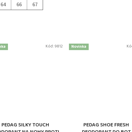
64
66
67
Kód:
9812
Kó
nka
Novinka
PEDAG SILKY TOUCH
PEDAG SHOE FRESH
ODORANT NA NOHY PROTI
DEODORANT DO BOT