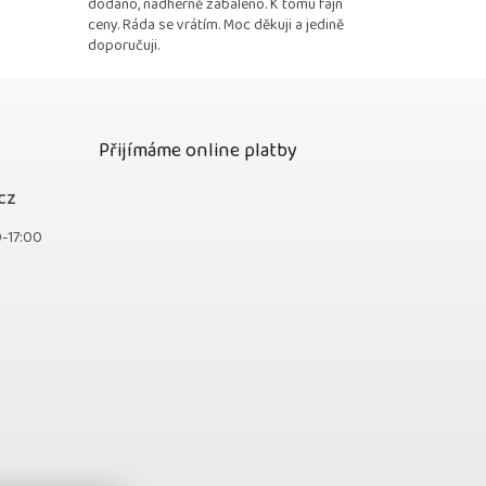
dodáno, nádherně zabaleno. K tomu fajn
ceny. Ráda se vrátím. Moc děkuji a jedině
doporučuji.
Přijímáme online platby
cz
0-17:00