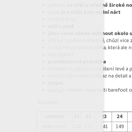
padnou
na užší a středně široké n
spíše
pro nižší a normální nárt
nulový drop
užší v patě
jdou velmi pěkně utáhnout okolo 
příčně i podélně ohebné, chůzí víc
rovná netvarovaná stélka, která ale 
bez opatku
protiskluzová podrážka
obrázek na patě pro rozlišení levé a 
precizní zpracování, důraz na detail 
vegan
splňují veškeré vlastnosti barefoot 
Rozměry:
velikost
21
22
23
24
délka (mm)
130
137
141
149