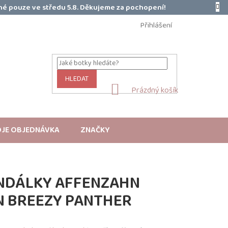
é pouze ve středu 5.8. Děkujeme za pochopení!
Přihlášení
HLEDAT
NÁKUPNÍ
Prázdný košík
KOŠÍK
JE OBJEDNÁVKA
ZNAČKY
NDÁLKY AFFENZAHN
N BREEZY PANTHER