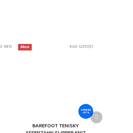
d:
9813
Kód:
12357/21
Akce
1 149 Kč
–31 %
Další
produkt
BAREFOOT TENISKY
AFFENZAHN SLIPPER KNIT