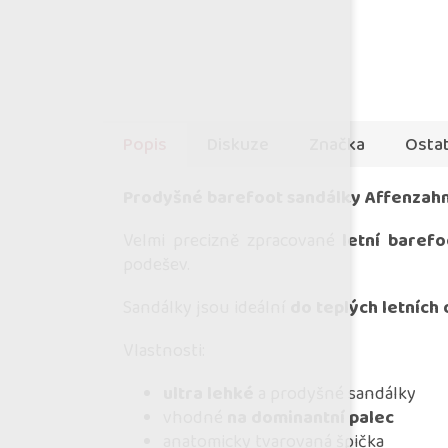
Popis
Diskuze
Značka
Ostat
Prodyšné barefoot sandálky Affenzah
Velmi precizně zpracované
letní barefo
podešev.
Sandálky jsou ideální
do teplých letních
Vlastnosti:
ultra lehké
a prodyšné sandálky
vhodné
na dominantní palec
anatomicky tvarovaná špička