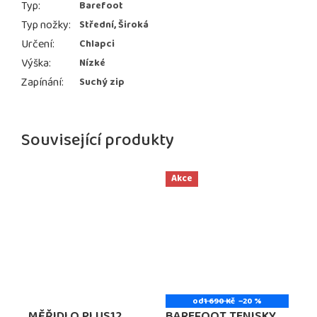
Typ
:
Barefoot
Typ nožky
:
Střední, Široká
Určení
:
Chlapci
Výška
:
Nízké
Zapínání
:
Suchý zip
Související produkty
Akce
od
1 690 Kč
–20 %
MĚŘIDLO PLUS12
BAREFOOT TENISKY