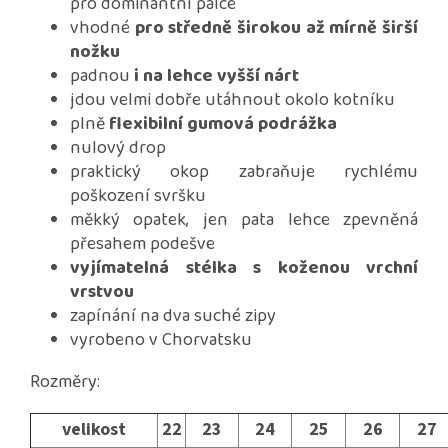
pro dominantní palce
vhodné
pro středně širokou až mírně širší
nožku
padnou
i na lehce vyšší nárt
jdou velmi dobře utáhnout okolo kotníku
plně
flexibilní gumová podrážka
nulový drop
praktický okop zabraňuje rychlému
poškození svršku
měkký opatek, jen pata lehce zpevněná
přesahem podešve
vyjímatelná stélka s koženou vrchní
vrstvou
zapínání na dva suché zipy
vyrobeno v Chorvatsku
Rozměry:
velikost
22
23
24
25
26
27