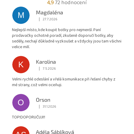
Průměrné
4,9
72 hodnocení
hodnocení
Magdaléna
M
obchodu
|
27.7.2026
Hodnocení obchodu je 5 z 5 hvězdiček.
je
Nejlepší místo, kde koupit botky pro nejmenší. Paní
4,9
prodavačky ochotně poradí, zkušeně doporučí botky, aby
z
seděly, nechají důkladně vyzkoušet a vždycky jsou tam všichni
5
velice milí.
hvězdiček.
Karolina
K
|
7.5.2026
Hodnocení obchodu je 5 z 5 hvězdiček.
Velmi rychlé odeslání a vřelá komunikace při řešení chyby z
mé strany, což velmi oceňuji.
Orson
O
|
31.1.2026
Hodnocení obchodu je 5 z 5 hvězdiček.
TOP!DOPORUČUJI!!
Adéla Sáblíková