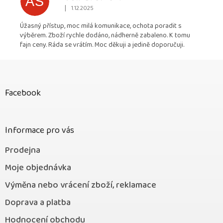
AS
|
1.12.2025
Hodnocení obchodu je 5 z 5 hvězdiček.
Úžasný přístup, moc milá komunikace, ochota poradit s
výběrem. Zboží rychle dodáno, nádherně zabaleno. K tomu
fajn ceny. Ráda se vrátím. Moc děkuji a jedině doporučuji.
Z
á
p
Facebook
a
t
í
Informace pro vás
Prodejna
Moje objednávka
Výměna nebo vrácení zboží, reklamace
Doprava a platba
Hodnocení obchodu