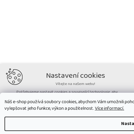
Nastavení cookies
Vítejte na našem webu!
Potřebujeme nastavit cookies a související technologie, aby
zobrazovaný obsah odpovídal vašim potřebám a vy na webu nalezli
Náš e-shop používá soubory cookies, abychom Vám umožnili poho
přesně to, co potřebujete. Soubory cookies používané na našem webu
nikdy neslouží ke zjišťování totožnosti uživatelů stránek
.
vylepšovat jeho funkce, výkon a použitelnost.
Více informací.
Přijmout všechny cookies
Nasta