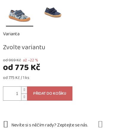
Varianta
Zvolte variantu
od 969 Kč
až –22 %
od
775 Kč
Měrná
od 775 Kč / 1 ks
cena:
PŘIDAT DO KOŠÍKU