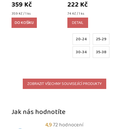
359 Kč
222 Kč
Měrná
Měrná
359 Kč / 1 ks
74 Kč / 1 ks
cena:
cena:
DO KOŠÍKU
DETAIL
20-24
25-29
30-34
35-38
ZOBRAZIT VŠECHNY SOUVISEJÍCÍ PRODUKTY
Jak nás hodnotíte
Průměrné
4,9
72 hodnocení