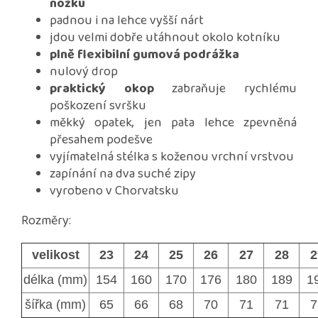
nožku
padnou i na lehce vyšší nárt
jdou velmi dobře utáhnout okolo kotníku
plně flexibilní gumová podrážka
nulový drop
praktický okop
zabraňuje rychlému
poškození svršku
měkký opatek, jen pata lehce zpevněná
přesahem podešve
vyjímatelná stélka s koženou vrchní vrstvou
zapínání na dva suché zipy
vyrobeno v Chorvatsku
Rozměry:
velikost
23
24
25
26
27
28
2
délka (mm)
154
160
170
176
180
189
1
šířka (mm)
65
66
68
70
71
71
7