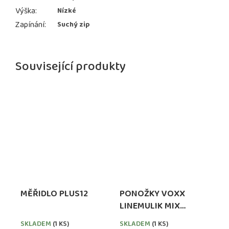
Výška
:
Nízké
Zapínání
:
Suchý zip
Související produkty
MĚŘIDLO PLUS12
PONOŽKY VOXX
LINEMULIK MIX
HOLKA 3 PÁRY
SKLADEM
(1 KS)
SKLADEM
(1 KS)