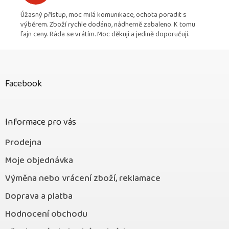
Úžasný přístup, moc milá komunikace, ochota poradit s
výběrem. Zboží rychle dodáno, nádherně zabaleno. K tomu
fajn ceny. Ráda se vrátím. Moc děkuji a jedině doporučuji.
Z
á
p
Facebook
a
t
í
Informace pro vás
Prodejna
Moje objednávka
Výměna nebo vrácení zboží, reklamace
Doprava a platba
Hodnocení obchodu