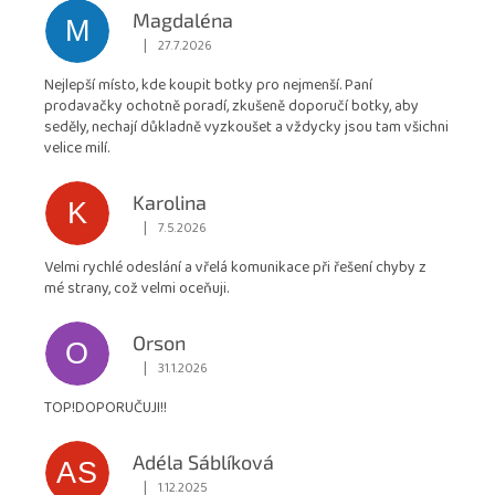
hodnocení
Magdaléna
M
obchodu
|
27.7.2026
Hodnocení obchodu je 5 z 5 hvězdiček.
je
Nejlepší místo, kde koupit botky pro nejmenší. Paní
4,9
prodavačky ochotně poradí, zkušeně doporučí botky, aby
z
seděly, nechají důkladně vyzkoušet a vždycky jsou tam všichni
5
velice milí.
hvězdiček.
Karolina
K
|
7.5.2026
Hodnocení obchodu je 5 z 5 hvězdiček.
Velmi rychlé odeslání a vřelá komunikace při řešení chyby z
mé strany, což velmi oceňuji.
Orson
O
|
31.1.2026
Hodnocení obchodu je 5 z 5 hvězdiček.
TOP!DOPORUČUJI!!
Adéla Sáblíková
AS
|
1.12.2025
Hodnocení obchodu je 5 z 5 hvězdiček.