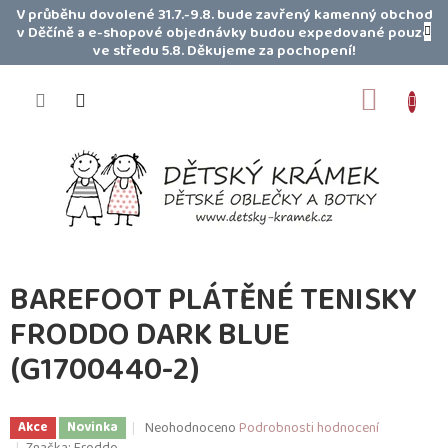
Přejít
V průběhu dovolené 31.7.-9.8. bude zavřený kamenný obchod
na
v Děčíně a e-shopové objednávky budou expedované pouze
obsah
ve středu 5.8. Děkujeme za pochopení!
NÁKUP
KOŠÍK
BAREFOOT PLÁTĚNÉ TENISKY
FRODDO DARK BLUE
(G1700440-2)
Průměrné
Neohodnoceno
Podrobnosti hodnocení
Akce
Novinka
hodnocení