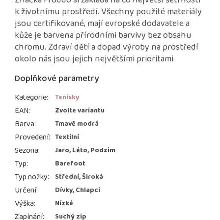
Značka Froddo si zakládá na co největší šetrnosti
k životnímu prostředí. Všechny použité materiály
jsou certifikované, mají evropské dodavatele a
kůže je barvena přírodními barvivy bez obsahu
chromu. Zdraví dětí a dopad výroby na prostředí
okolo nás jsou jejich největšími prioritami.
Doplňkové parametry
Kategorie
:
Tenisky
EAN
:
Zvolte variantu
Barva
:
Tmavě modrá
Provedení
:
Textilní
Sezona
:
Jaro, Léto, Podzim
Typ
:
Barefoot
Typ nožky
:
Střední, Široká
Určení
:
Dívky, Chlapci
Výška
:
Nízké
Zapínání
:
Suchý zip