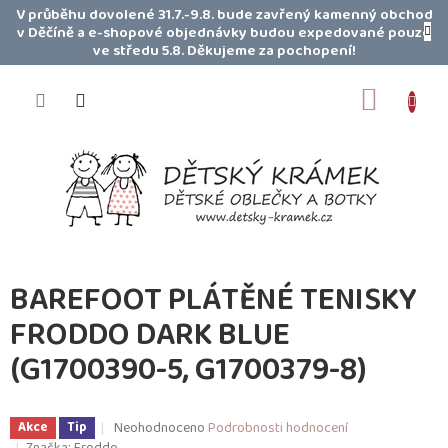
Přejít
V průběhu dovolené 31.7.-9.8. bude zavřený kamenný obchod
na
v Děčíně a e-shopové objednávky budou expedované pouze
obsah
ve středu 5.8. Děkujeme za pochopení!
NÁKUP
KOŠÍK
BAREFOOT PLÁTĚNÉ TENISKY
FRODDO DARK BLUE
(G1700390-5, G1700379-8)
Průměrné
Neohodnoceno
Podrobnosti hodnocení
Akce
Tip
hodnocení