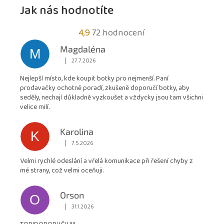
Jak nás hodnotíte
Průměrné
4,9
72 hodnocení
hodnocení
Magdaléna
M
obchodu
|
27.7.2026
Hodnocení obchodu je 5 z 5 hvězdiček.
je
Nejlepší místo, kde koupit botky pro nejmenší. Paní
4,9
prodavačky ochotně poradí, zkušeně doporučí botky, aby
z
seděly, nechají důkladně vyzkoušet a vždycky jsou tam všichni
5
velice milí.
hvězdiček.
Karolina
K
|
7.5.2026
Hodnocení obchodu je 5 z 5 hvězdiček.
Velmi rychlé odeslání a vřelá komunikace při řešení chyby z
mé strany, což velmi oceňuji.
Orson
O
|
31.1.2026
Hodnocení obchodu je 5 z 5 hvězdiček.