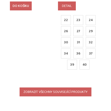
cena:
cena:
DO KOŠÍKU
DETAIL
22
23
24
26
27
29
30
31
32
34
36
37
39
40
ZOBRAZIT VŠECHNY SOUVISEJÍCÍ PRODUKTY