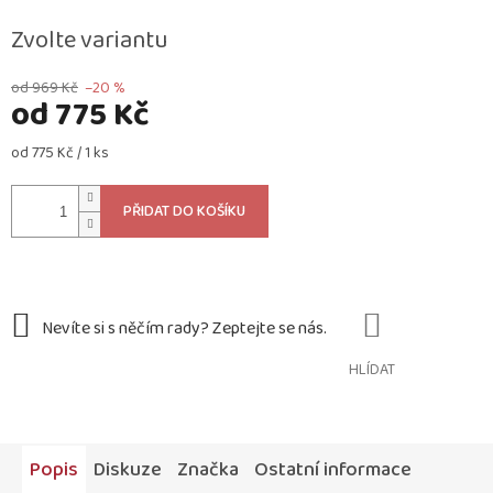
Zvolte variantu
od 969 Kč
–20 %
od
775 Kč
Měrná
od 775 Kč / 1 ks
cena:
PŘIDAT DO KOŠÍKU
HLÍDAT
Popis
Diskuze
Značka
Ostatní informace