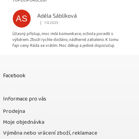
TOP!DOPORUČUJI!!
Adéla Sáblíková
AS
|
1.12.2025
Hodnocení obchodu je 5 z 5 hvězdiček.
Úžasný přístup, moc milá komunikace, ochota poradit s
výběrem. Zboží rychle dodáno, nádherně zabaleno. K tomu
fajn ceny. Ráda se vrátím. Moc děkuji a jedině doporučuji.
Z
á
p
Facebook
a
t
í
Informace pro vás
Prodejna
Moje objednávka
Výměna nebo vrácení zboží, reklamace