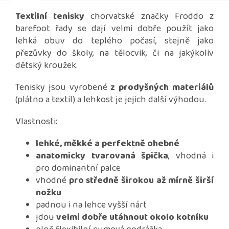
Textilní tenisky
chorvatské značky Froddo z
barefoot řady se dají velmi dobře použít jako
lehká obuv do teplého počasí, stejně jako
přezůvky do školy, na tělocvik, či na jakýkoliv
dětský kroužek.
Tenisky jsou vyrobené
z prodyšných materiálů
(plátno a textil) a lehkost je jejich další výhodou.
Vlastnosti:
lehké, měkké a perfektně ohebné
anatomicky tvarovaná špička
, vhodná i
pro dominantní palce
vhodné
pro středně širokou až mírně širší
nožku
padnou i na lehce vyšší nárt
jdou
velmi dobře utáhnout okolo kotníku