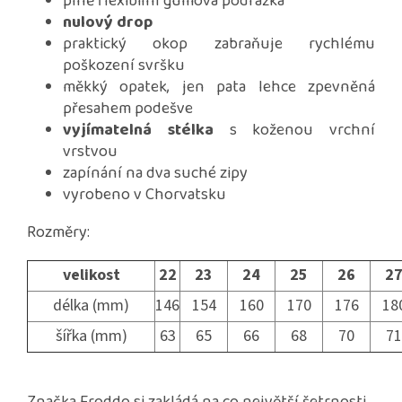
plně flexibilní gumová podrážka
nulový drop
praktický okop zabraňuje rychlému
poškození svršku
měkký opatek, jen pata lehce zpevněná
přesahem podešve
vyjímatelná stélka
s koženou vrchní
vrstvou
zapínání na dva suché zipy
vyrobeno v Chorvatsku
Rozměry:
velikost
22
23
24
25
26
2
délka (mm)
146
154
160
170
176
18
šířka (mm)
63
65
66
68
70
71