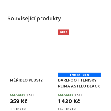
Související produkty
Akce
1 785 Kč
–20 %
MĚŘIDLO PLUS12
BAREFOOT TENISKY
REIMA ASTELU BLACK
SKLADEM
(1 KS)
SKLADEM
(1 KS)
359 Kč
1 420 Kč
Měrná
Měrná
359 Kč / 1 ks
1 420 Kč / 1 ks