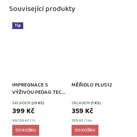
Související produkty
Tip
IMPREGNACE S
MĚŘIDLO PLUS12
VÝŽIVOU PEDAG TECH
WATERPROOFER,
SKLADEM
(>5 KS)
SKLADEM
(1 KS)
EXTRA SILNÁ
399 Kč
359 Kč
Měrná
Měrná
997,50 Kč / 1 l
359 Kč / 1 ks
cena:
cena:
DO KOŠÍKU
DO KOŠÍKU