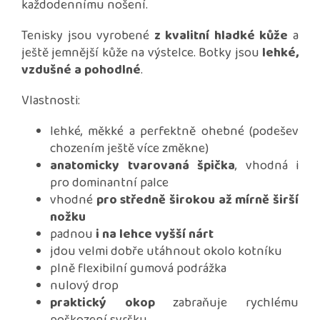
každodennímu nošení.
Tenisky jsou vyrobené
z kvalitní hladké kůže
a
ještě jemnější kůže na výstelce. Botky jsou
lehké,
vzdušné a pohodlné
.
Vlastnosti:
lehké, měkké a perfektně ohebné (podešev
chozením ještě více změkne)
anatomicky tvarovaná špička
, vhodná i
pro dominantní palce
vhodné
pro středně širokou až mírně širší
nožku
padnou
i na lehce vyšší nárt
jdou velmi dobře utáhnout okolo kotníku
plně flexibilní gumová podrážka
nulový drop
praktický okop
zabraňuje rychlému