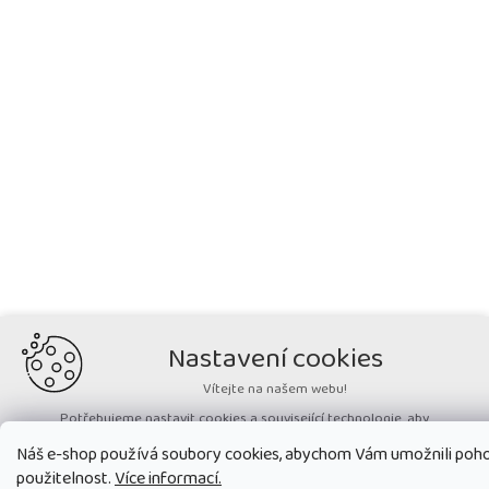
Nastavení cookies
Vítejte na našem webu!
Potřebujeme nastavit cookies a související technologie, aby
zobrazovaný obsah odpovídal vašim potřebám a vy na webu nalezli
Náš e-shop používá soubory cookies, abychom Vám umožnili pohod
přesně to, co potřebujete. Soubory cookies používané na našem webu
nikdy neslouží ke zjišťování totožnosti uživatelů stránek
.
použitelnost.
Více informací.