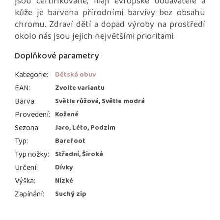
jsou certifikované, mají evropské dodavatele a
kůže je barvena přírodními barvivy bez obsahu
chromu. Zdraví dětí a dopad výroby na prostředí
okolo nás jsou jejich největšími prioritami.
Doplňkové parametry
Kategorie
:
Dětská obuv
EAN
:
Zvolte variantu
Barva
:
Světle růžová, Světle modrá
Provedení
:
Kožené
Sezona
:
Jaro, Léto, Podzim
Typ
:
Barefoot
Typ nožky
:
Střední, Široká
Určení
:
Dívky
Výška
:
Nízké
Zapínání
:
Suchý zip