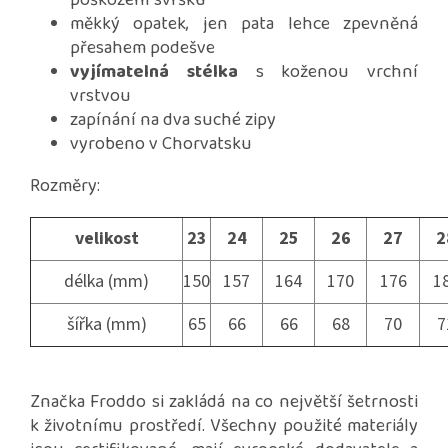
poškození svršku
měkký opatek, jen pata lehce zpevněná
přesahem podešve
vyjímatelná stélka
s koženou vrchní
vrstvou
zapínání na dva suché zipy
vyrobeno v Chorvatsku
Rozměry:
velikost
23
24
25
26
27
2
délka (mm)
150
157
164
170
176
1
šířka (mm)
65
66
66
68
70
7
Značka Froddo si zakládá na co největší šetrnosti
k životnímu prostředí. Všechny použité materiály