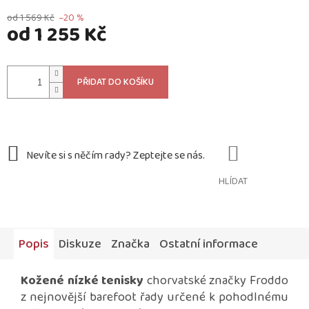
od 1 569 Kč
–20 %
od
1 255 Kč
Měrná
cena:
PŘIDAT DO KOŠÍKU
HLÍDAT
Popis
Diskuze
Značka
Ostatní informace
Kožené nízké tenisky
chorvatské značky Froddo
z nejnovější barefoot řady určené k pohodlnému