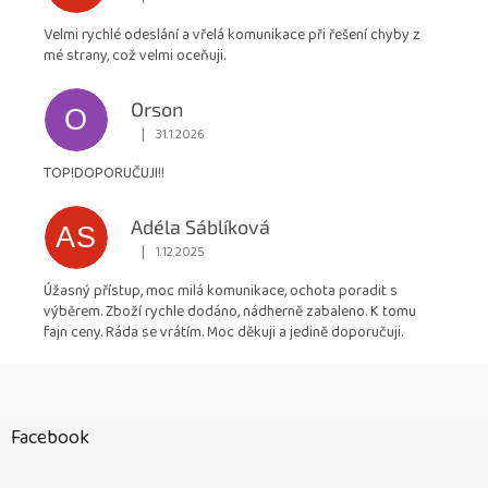
Hodnocení obchodu je 5 z 5 hvězdiček.
Velmi rychlé odeslání a vřelá komunikace při řešení chyby z
mé strany, což velmi oceňuji.
Orson
O
|
31.1.2026
Hodnocení obchodu je 5 z 5 hvězdiček.
TOP!DOPORUČUJI!!
Adéla Sáblíková
AS
|
1.12.2025
Hodnocení obchodu je 5 z 5 hvězdiček.
Úžasný přístup, moc milá komunikace, ochota poradit s
výběrem. Zboží rychle dodáno, nádherně zabaleno. K tomu
fajn ceny. Ráda se vrátím. Moc děkuji a jedině doporučuji.
Z
á
p
Facebook
a
t