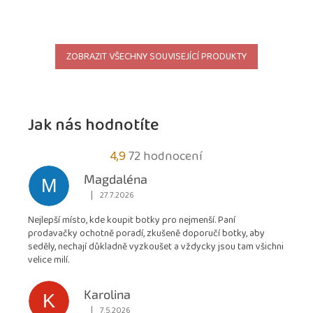
ZOBRAZIT VŠECHNY SOUVISEJÍCÍ PRODUKTY
Jak nás hodnotíte
Průměrné
4,9
72 hodnocení
hodnocení
Magdaléna
M
obchodu
|
27.7.2026
Hodnocení obchodu je 5 z 5 hvězdiček.
je
Nejlepší místo, kde koupit botky pro nejmenší. Paní
4,9
prodavačky ochotně poradí, zkušeně doporučí botky, aby
z
seděly, nechají důkladně vyzkoušet a vždycky jsou tam všichni
5
velice milí.
hvězdiček.
Karolina
K
|
7.5.2026