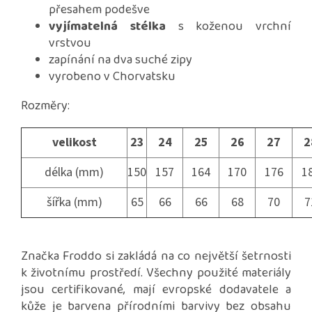
přesahem podešve
vyjímatelná stélka
s koženou vrchní
vrstvou
zapínání na dva suché zipy
vyrobeno v Chorvatsku
Rozměry:
velikost
23
24
25
26
27
2
délka (mm)
150
157
164
170
176
1
šířka (mm)
65
66
66
68
70
7
Značka Froddo si zakládá na co největší šetrnosti
k životnímu prostředí. Všechny použité materiály
jsou certifikované, mají evropské dodavatele a
kůže je barvena přírodními barvivy bez obsahu