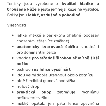
Tenisky jsou vyrobené
z kvalitní hladké a
broušené kůže
a ještě jemnější kůže na výstelce.
Botky jsou
lehké, vzdušné a pohodlné
.
Vlastnosti:
lehké, měkké a perfektně ohebné (podešev
chozením ještě více změkne)
anatomicky tvarovaná špička
, vhodná i
pro dominantní palce
vhodné
pro středně širokou až mírně širší
nožku
padnou
i na lehce vyšší nárt
jdou velmi dobře utáhnout okolo kotníku
plně flexibilní gumová podrážka
nulový drop
praktický okop
zabraňuje rychlému
poškození svršku
měkký opatek, jen pata lehce zpevněná