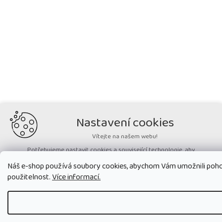
Nastavení cookies
Vítejte na našem webu!
Potřebujeme nastavit cookies a související technologie, aby
zobrazovaný obsah odpovídal vašim potřebám a vy na webu nalezli
Náš e-shop používá soubory cookies, abychom Vám umožnili pohod
přesně to, co potřebujete. Soubory cookies používané na našem webu
nikdy neslouží ke zjišťování totožnosti uživatelů stránek
.
použitelnost.
Více informací.
Přijmout všechny cookies
Nastavit