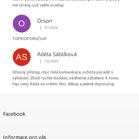
mé strany, což velmi oceňuji.
Orson
O
|
31.1.2026
Hodnocení obchodu je 5 z 5 hvězdiček.
TOP!DOPORUČUJI!!
Adéla Sáblíková
AS
|
1.12.2025
Hodnocení obchodu je 5 z 5 hvězdiček.
Úžasný přístup, moc milá komunikace, ochota poradit s
výběrem. Zboží rychle dodáno, nádherně zabaleno. K tomu
fajn ceny. Ráda se vrátím. Moc děkuji a jedině doporučuji.
Z
á
p
Facebook
a
t
í
Informace pro vás