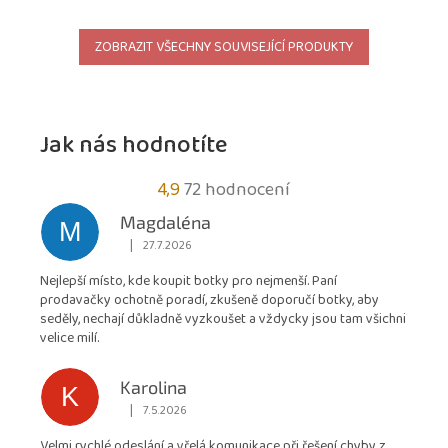
ZOBRAZIT VŠECHNY SOUVISEJÍCÍ PRODUKTY
Jak nás hodnotíte
Průměrné
4,9
72 hodnocení
hodnocení
Magdaléna
M
obchodu
|
27.7.2026
Hodnocení obchodu je 5 z 5 hvězdiček.
je
Nejlepší místo, kde koupit botky pro nejmenší. Paní
4,9
prodavačky ochotně poradí, zkušeně doporučí botky, aby
z
seděly, nechají důkladně vyzkoušet a vždycky jsou tam všichni
5
velice milí.
hvězdiček.
Karolina
K
|
7.5.2026
Hodnocení obchodu je 5 z 5 hvězdiček.
Velmi rychlé odeslání a vřelá komunikace při řešení chyby z