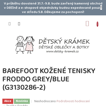
Přejít
V průběhu dovolené 31.7.-9.8. bude zavřený kamenný obchod
na
v Děčíně a e-shopové objednávky budou expedované pouze
obsah
ve středu 5.8. Děkujeme za pochopení!
NÁKUP
KOŠÍK
BAREFOOT KOŽENÉ TENISKY
FRODDO GREY/BLUE
(G3130286-2)
Průměrné
Neohodnoceno
Podrobnosti hodnocení
Akce
Novinka
hodnocení