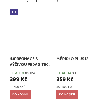
Tip
IMPREGNACE S
MĚŘIDLO PLUS12
VÝŽIVOU PEDAG TECH
WATERPROOFER,
SKLADEM
(>5 KS)
SKLADEM
(1 KS)
EXTRA SILNÁ
399 Kč
359 Kč
Měrná
Měrná
997,50 Kč / 1 l
359 Kč / 1 ks
cena:
cena:
DO KOŠÍKU
DO KOŠÍKU