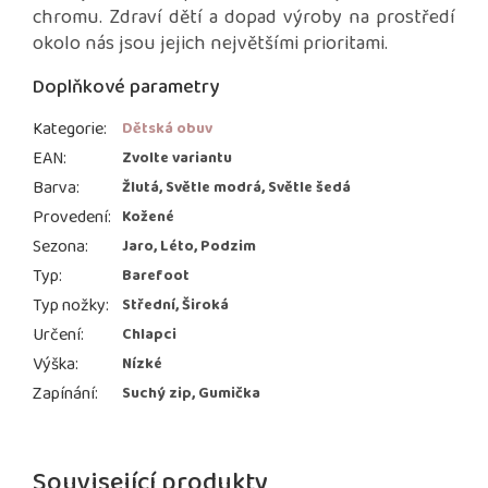
chromu. Zdraví dětí a dopad výroby na prostředí
okolo nás jsou jejich největšími prioritami.
Doplňkové parametry
Kategorie
:
Dětská obuv
EAN
:
Zvolte variantu
Barva
:
Žlutá, Světle modrá, Světle šedá
Provedení
:
Kožené
Sezona
:
Jaro, Léto, Podzim
Typ
:
Barefoot
Typ nožky
:
Střední, Široká
Určení
:
Chlapci
Výška
:
Nízké
Zapínání
:
Suchý zip, Gumička
Související produkty