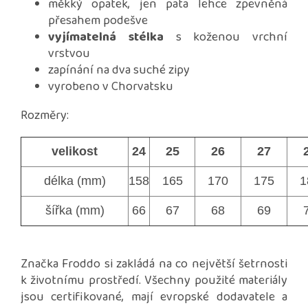
měkký opatek, jen pata lehce zpevněná
přesahem podešve
vyjímatelná stélka
s koženou vrchní
vrstvou
zapínání na dva suché zipy
vyrobeno v Chorvatsku
Rozměry:
velikost
24
25
26
27
délka (mm)
158
165
170
175
1
šířka (mm)
66
67
68
69
Značka Froddo si zakládá na co největší šetrnosti
k životnímu prostředí. Všechny použité materiály
jsou certifikované, mají evropské dodavatele a