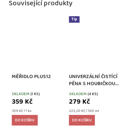
Související produkty
Tip
MĚŘIDLO PLUS12
UNIVERZÁLNÍ ČISTÍCÍ
PĚNA S HOUBIČKOU
PEDAG COMBI SET
SKLADEM
(1 KS)
SKLADEM
(4 KS)
359 Kč
279 Kč
Měrná
Měrná
359 Kč / 1 ks
223,20 Kč / 100 ml
cena:
cena:
DO KOŠÍKU
DO KOŠÍKU