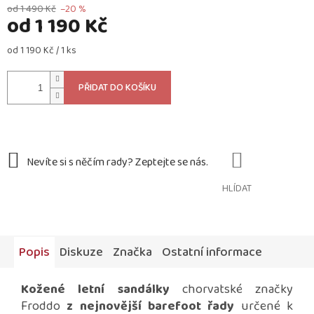
od 1 490 Kč
–20 %
od
1 190 Kč
Měrná
od 1 190 Kč / 1 ks
cena:
PŘIDAT DO KOŠÍKU
HLÍDAT
Popis
Diskuze
Značka
Ostatní informace
Kožené letní sandálky
chorvatské značky
Froddo
z nejnovější barefoot řady
určené k