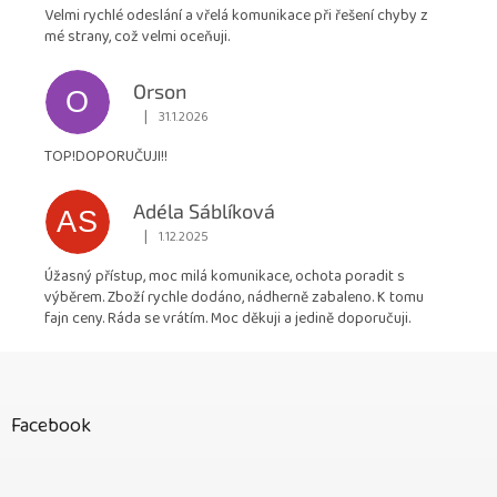
Velmi rychlé odeslání a vřelá komunikace při řešení chyby z
mé strany, což velmi oceňuji.
Orson
O
|
31.1.2026
Hodnocení obchodu je 5 z 5 hvězdiček.
TOP!DOPORUČUJI!!
Adéla Sáblíková
AS
|
1.12.2025
Hodnocení obchodu je 5 z 5 hvězdiček.
Úžasný přístup, moc milá komunikace, ochota poradit s
výběrem. Zboží rychle dodáno, nádherně zabaleno. K tomu
fajn ceny. Ráda se vrátím. Moc děkuji a jedině doporučuji.
Z
á
p
Facebook
a
t
í