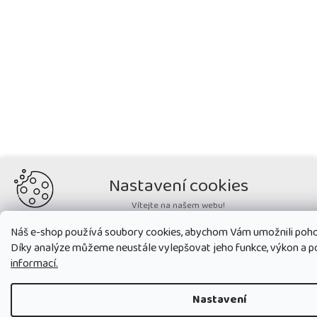
Nastavení cookies
Vítejte na našem webu!
Potřebujeme nastavit cookies a související technologie, aby
Náš e-shop používá soubory cookies, abychom Vám umožnili poho
zobrazovaný obsah odpovídal vašim potřebám a vy na webu nalezli
Díky analýze můžeme neustále vylepšovat jeho funkce, výkon a p
přesně to, co potřebujete. Soubory cookies používané na našem webu
nikdy neslouží ke zjišťování totožnosti uživatelů stránek
.
informací.
Přijmout všechny cookies
Nastavení