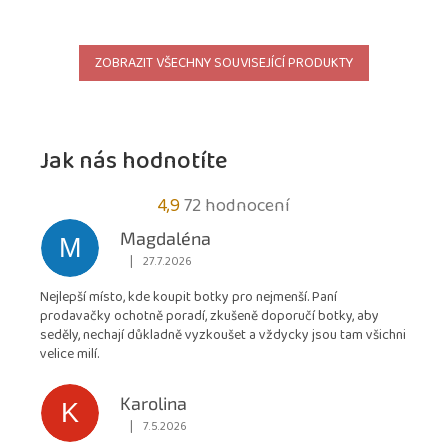
ZOBRAZIT VŠECHNY SOUVISEJÍCÍ PRODUKTY
Jak nás hodnotíte
Průměrné
4,9
72 hodnocení
hodnocení
Magdaléna
M
obchodu
|
27.7.2026
Hodnocení obchodu je 5 z 5 hvězdiček.
je
Nejlepší místo, kde koupit botky pro nejmenší. Paní
4,9
prodavačky ochotně poradí, zkušeně doporučí botky, aby
z
seděly, nechají důkladně vyzkoušet a vždycky jsou tam všichni
5
velice milí.
hvězdiček.
Karolina
K
|
7.5.2026
Hodnocení obchodu je 5 z 5 hvězdiček.