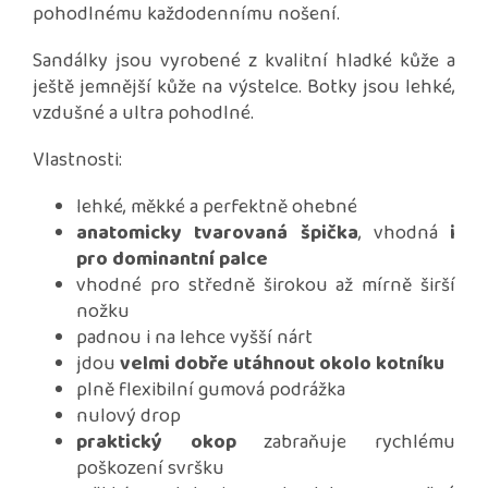
pohodlnému každodennímu nošení.
Sandálky jsou vyrobené z kvalitní hladké kůže a
ještě jemnější kůže na výstelce. Botky jsou lehké,
vzdušné a ultra pohodlné.
Vlastnosti:
lehké, měkké a perfektně ohebné
anatomicky tvarovaná špička
, vhodná
i
pro dominantní palce
vhodné pro středně širokou až mírně širší
nožku
padnou i na lehce vyšší nárt
jdou
velmi dobře utáhnout okolo kotníku
plně flexibilní gumová podrážka
nulový drop
praktický okop
zabraňuje rychlému
poškození svršku