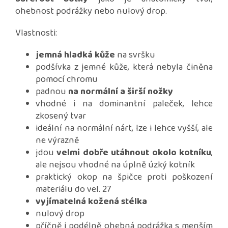
ohebnost podrážky nebo nulový drop.
Vlastnosti:
jemná hladká kůže
na svršku
podšívka z jemné kůže, která nebyla činěna
pomocí chromu
padnou
na normální a širší nožky
vhodné i na dominantní paleček, lehce
zkosený tvar
ideální na normální nárt, lze i lehce vyšší, ale
ne výrazně
jdou
velmi dobře utáhnout okolo kotníku
,
ale nejsou vhodné na úplně úzký kotník
praktický okop na špičce proti poškození
materiálu do vel. 27
vyjímatelná kožená stélka
nulový drop
příčně i podélně ohebná podrážka s menším