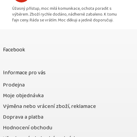
Úžasný přístup, moc milá komunikace, ochota poradit s
výběrem. Zboží rychle dodáno, nádherně zabaleno. K tomu
fajn ceny. Ráda se vrátím. Moc děkuji a jedině doporučuji.
Z
á
p
Facebook
a
t
í
Informace pro vás
Prodejna
Moje objednávka
Výměna nebo vrácení zboží, reklamace
Doprava a platba
Hodnocení obchodu