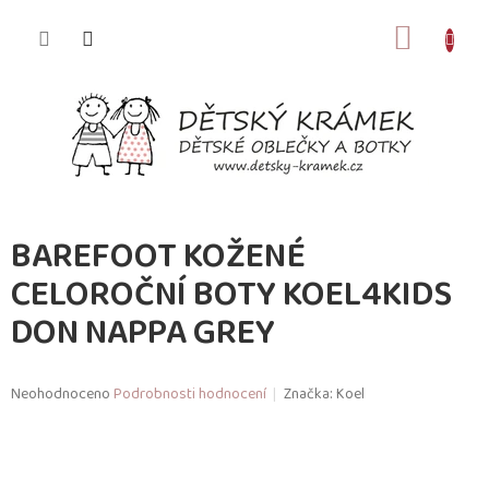
Přejít
na
NÁKUP
obsah
KOŠÍK
BAREFOOT KOŽENÉ
CELOROČNÍ BOTY KOEL4KIDS
DON NAPPA GREY
Průměrné
Neohodnoceno
Podrobnosti hodnocení
Značka:
Koel
hodnocení
produktu
je
0,0