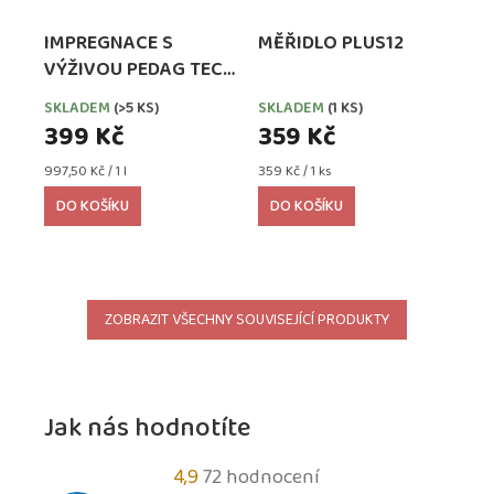
IMPREGNACE S
MĚŘIDLO PLUS12
VÝŽIVOU PEDAG TECH
WATERPROOFER,
SKLADEM
(>5 KS)
SKLADEM
(1 KS)
EXTRA SILNÁ
399 Kč
359 Kč
Měrná
Měrná
997,50 Kč / 1 l
359 Kč / 1 ks
cena:
cena:
DO KOŠÍKU
DO KOŠÍKU
ZOBRAZIT VŠECHNY SOUVISEJÍCÍ PRODUKTY
Jak nás hodnotíte
Průměrné
4,9
72 hodnocení