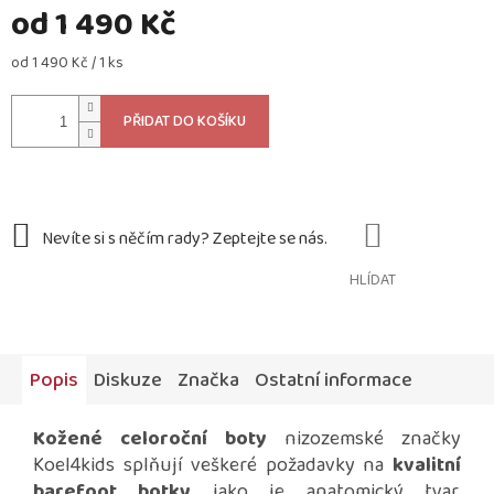
od
1 490 Kč
Měrná
od 1 490 Kč / 1 ks
cena:
PŘIDAT DO KOŠÍKU
HLÍDAT
Popis
Diskuze
Značka
Ostatní informace
Kožené celoroční boty
nizozemské značky
Koel4kids splňují veškeré požadavky na
kvalitní
barefoot botky
jako je anatomický tvar,