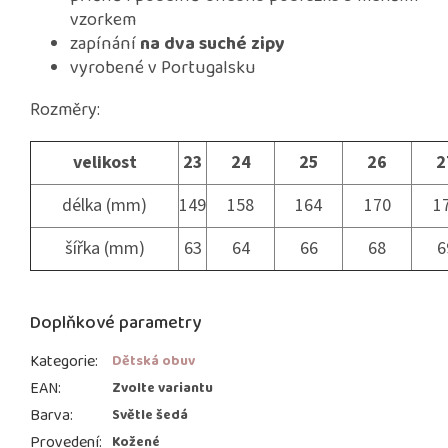
vzorkem
zapínání
na dva suché zipy
vyrobené v Portugalsku
Rozměry:
velikost
23
24
25
26
2
délka (mm)
149
158
164
170
1
šířka (mm)
63
64
66
68
6
Doplňkové parametry
Kategorie
:
Dětská obuv
EAN
:
Zvolte variantu
Barva
:
Světle šedá
Provedení
:
Kožené