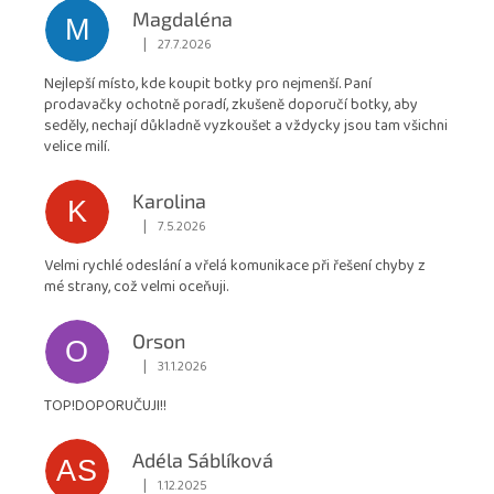
hodnocení
Magdaléna
M
obchodu
|
27.7.2026
Hodnocení obchodu je 5 z 5 hvězdiček.
je
Nejlepší místo, kde koupit botky pro nejmenší. Paní
4,9
prodavačky ochotně poradí, zkušeně doporučí botky, aby
z
seděly, nechají důkladně vyzkoušet a vždycky jsou tam všichni
5
velice milí.
hvězdiček.
Karolina
K
|
7.5.2026
Hodnocení obchodu je 5 z 5 hvězdiček.
Velmi rychlé odeslání a vřelá komunikace při řešení chyby z
mé strany, což velmi oceňuji.
Orson
O
|
31.1.2026
Hodnocení obchodu je 5 z 5 hvězdiček.
TOP!DOPORUČUJI!!
Adéla Sáblíková
AS
|
1.12.2025
Hodnocení obchodu je 5 z 5 hvězdiček.