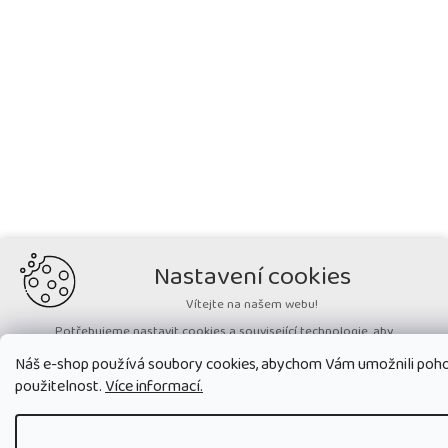
Nastavení cookies
Vítejte na našem webu!
Potřebujeme nastavit cookies a související technologie, aby
zobrazovaný obsah odpovídal vašim potřebám a vy na webu nalezli
Náš e-shop používá soubory cookies, abychom Vám umožnili pohod
přesně to, co potřebujete. Soubory cookies používané na našem webu
nikdy neslouží ke zjišťování totožnosti uživatelů stránek
.
použitelnost.
Více informací.
Přijmout všechny cookies