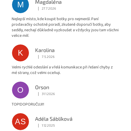
Magdaléna
M
obchodu
|
27.7.2026
Hodnocení obchodu je 5 z 5 hvězdiček.
je
Nejlepší místo, kde koupit botky pro nejmenší. Paní
4,9
prodavačky ochotně poradí, zkušeně doporučí botky, aby
z
seděly, nechají důkladně vyzkoušet a vždycky jsou tam všichni
5
velice milí.
hvězdiček.
Karolina
K
|
7.5.2026
Hodnocení obchodu je 5 z 5 hvězdiček.
Velmi rychlé odeslání a vřelá komunikace při řešení chyby z
mé strany, což velmi oceňuji.
Orson
O
|
31.1.2026
Hodnocení obchodu je 5 z 5 hvězdiček.
TOP!DOPORUČUJI!!
Adéla Sáblíková
AS
|
1.12.2025
Hodnocení obchodu je 5 z 5 hvězdiček.