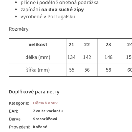
příčně i podélně ohebná podrážka
zapínání
na dva suché zipy
vyrobené v Portugalsku
Rozměry:
velikost
21
22
23
2
délka (mm)
134
142
148
15
šířka (mm)
55
56
58
6
Doplňkové parametry
Kategorie
:
Dětská obuv
EAN
:
Zvolte variantu
Barva
:
Starorůžová
Provedení
:
Kožené