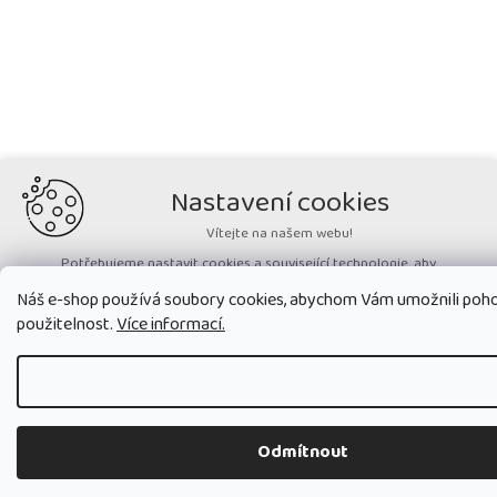
Nastavení cookies
Vítejte na našem webu!
Potřebujeme nastavit cookies a související technologie, aby
zobrazovaný obsah odpovídal vašim potřebám a vy na webu nalezli
Náš e-shop používá soubory cookies, abychom Vám umožnili pohod
přesně to, co potřebujete. Soubory cookies používané na našem webu
nikdy neslouží ke zjišťování totožnosti uživatelů stránek
.
použitelnost.
Více informací.
Přijmout všechny cookies
Nastavit
Odmítnout
Technická cookies