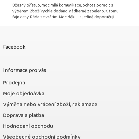
Úžasný přístup, moc milá komunikace, ochota poradit s
výběrem. Zboží rychle dodáno, nádherně zabaleno. K tomu
fajn ceny. Ráda se vrátím. Moc děkuji a jedině doporučuji.
Z
á
p
Facebook
a
t
í
Informace pro vás
Prodejna
Moje objednávka
Výměna nebo vrácení zboží, reklamace
Doprava a platba
Hodnocení obchodu
Všeobecné obchodní podmínky