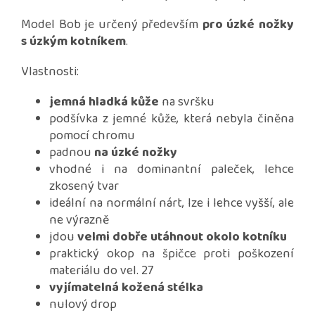
Model Bob je určený především
pro úzké nožky
s úzkým kotníkem
.
Vlastnosti:
jemná hladká kůže
na svršku
podšívka z jemné kůže, která nebyla činěna
pomocí chromu
padnou
na úzké nožky
vhodné i na dominantní paleček, lehce
zkosený tvar
ideální na normální nárt, lze i lehce vyšší, ale
ne výrazně
jdou
velmi dobře utáhnout okolo kotníku
praktický okop na špičce proti poškození
materiálu do vel. 27
vyjímatelná kožená stélka
nulový drop