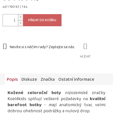
Měrná
od 1 190 Kč / 1 ks
cena:
PŘIDAT DO KOŠÍKU
HLÍDAT
Popis
Diskuze
Značka
Ostatní informace
Kožené celoroční boty
nizozemské značky
Koel4kids splňují veškeré požadavky na
kvalitní
barefoot botky
- mají anatomický tvar, velmi
dobrou ohebnost podrážky a nulový drop.