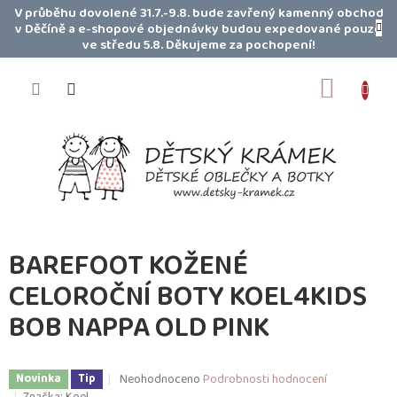
Přejít
V průběhu dovolené 31.7.-9.8. bude zavřený kamenný obchod
na
v Děčíně a e-shopové objednávky budou expedované pouze
obsah
ve středu 5.8. Děkujeme za pochopení!
NÁKUP
KOŠÍK
BAREFOOT KOŽENÉ
CELOROČNÍ BOTY KOEL4KIDS
BOB NAPPA OLD PINK
Průměrné
Neohodnoceno
Podrobnosti hodnocení
Novinka
Tip
hodnocení