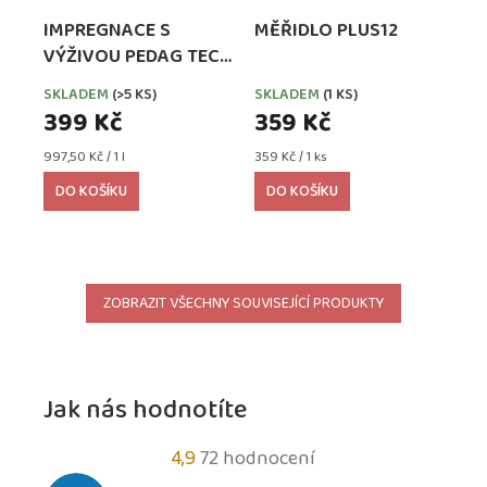
IMPREGNACE S
MĚŘIDLO PLUS12
VÝŽIVOU PEDAG TECH
WATERPROOFER,
SKLADEM
(>5 KS)
SKLADEM
(1 KS)
EXTRA SILNÁ
399 Kč
359 Kč
Měrná
Měrná
997,50 Kč / 1 l
359 Kč / 1 ks
cena:
cena:
DO KOŠÍKU
DO KOŠÍKU
ZOBRAZIT VŠECHNY SOUVISEJÍCÍ PRODUKTY
Jak nás hodnotíte
Průměrné
4,9
72 hodnocení
hodnocení