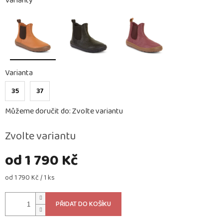
Varianty
Varianta
35
37
Můžeme doručit do:
Zvolte variantu
Zvolte variantu
od
1 790 Kč
Měrná
od 1 790 Kč / 1 ks
cena:
PŘIDAT DO KOŠÍKU