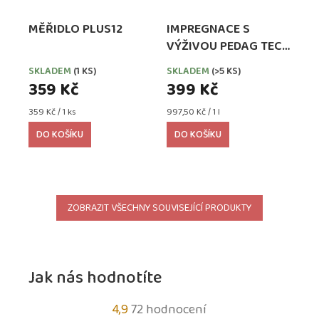
MĚŘIDLO PLUS12
IMPREGNACE S
VÝŽIVOU PEDAG TECH
WATERPROOFER,
SKLADEM
(1 KS)
SKLADEM
(>5 KS)
EXTRA SILNÁ
359 Kč
399 Kč
Měrná
Měrná
359 Kč / 1 ks
997,50 Kč / 1 l
cena:
cena:
DO KOŠÍKU
DO KOŠÍKU
ZOBRAZIT VŠECHNY SOUVISEJÍCÍ PRODUKTY
Jak nás hodnotíte
Průměrné
4,9
72 hodnocení