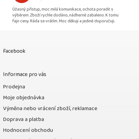
Hodnocení obchodu je 5 z 5 hvězdiček.
Úžasný přístup, moc milá komunikace, ochota poradit s
výběrem. Zboží rychle dodáno, nádherně zabaleno. K tomu
fajn ceny. Ráda se vrátím. Moc děkuji a jedině doporučuji.
Z
á
p
Facebook
a
t
í
Informace pro vás
Prodejna
Moje objednávka
Výměna nebo vrácení zboží, reklamace
Doprava a platba
Hodnocení obchodu