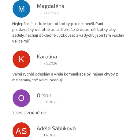
hodnocení
Magdaléna
M
obchodu
|
27.7.2026
Hodnocení obchodu je 5 z 5 hvězdiček.
je
Nejlepší místo, kde koupit botky pro nejmenší. Paní
4,9
prodavačky ochotně poradí, zkušeně doporučí botky, aby
z
seděly, nechají důkladně vyzkoušet a vždycky jsou tam všichni
5
velice milí.
hvězdiček.
Karolina
K
|
7.5.2026
Hodnocení obchodu je 5 z 5 hvězdiček.
Velmi rychlé odeslání a vřelá komunikace při řešení chyby z
mé strany, což velmi oceňuji.
Orson
O
|
31.1.2026
Hodnocení obchodu je 5 z 5 hvězdiček.
TOP!DOPORUČUJI!!
Adéla Sáblíková
AS
|
1.12.2025