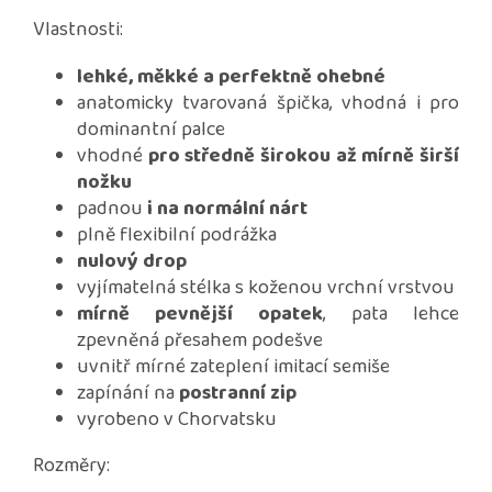
Vlastnosti:
lehké, měkké a perfektně ohebné
anatomicky tvarovaná špička, vhodná i pro
dominantní palce
vhodné
pro středně širokou až mírně širší
nožku
padnou
i na normální nárt
plně flexibilní podrážka
nulový drop
vyjímatelná stélka s koženou vrchní vrstvou
mírně pevnější opatek
, pata lehce
zpevněná přesahem podešve
uvnitř mírné zateplení imitací semiše
zapínání na
postranní zip
vyrobeno v Chorvatsku
Rozměry: