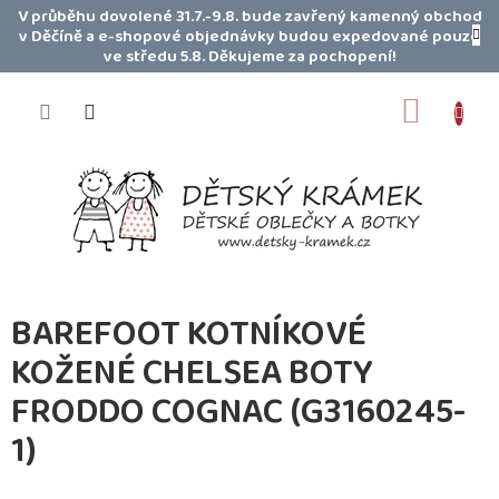
Přejít
V průběhu dovolené 31.7.-9.8. bude zavřený kamenný obchod
na
v Děčíně a e-shopové objednávky budou expedované pouze
obsah
ve středu 5.8. Děkujeme za pochopení!
NÁKUP
KOŠÍK
BAREFOOT KOTNÍKOVÉ
KOŽENÉ CHELSEA BOTY
FRODDO COGNAC (G3160245-
1)