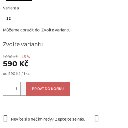
Varianta
22
Můžeme doručit do:
Zvolte variantu
Zvolte variantu
1 090 Kč
–45 %
590 Kč
Měrná
od 590 Kč / 1 ks
cena:
PŘIDAT DO KOŠÍKU