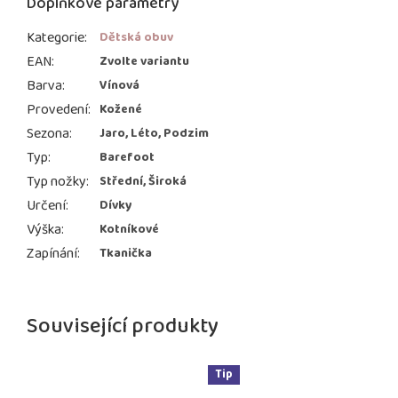
Doplňkové parametry
Kategorie
:
Dětská obuv
EAN
:
Zvolte variantu
Barva
:
Vínová
Provedení
:
Kožené
Sezona
:
Jaro, Léto, Podzim
Typ
:
Barefoot
Typ nožky
:
Střední, Široká
Určení
:
Dívky
Výška
:
Kotníkové
Zapínání
:
Tkanička
Související produkty
Tip