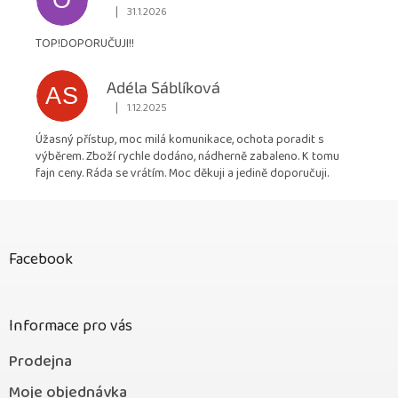
O
|
31.1.2026
Hodnocení obchodu je 5 z 5 hvězdiček.
TOP!DOPORUČUJI!!
Adéla Sáblíková
AS
|
1.12.2025
Hodnocení obchodu je 5 z 5 hvězdiček.
Úžasný přístup, moc milá komunikace, ochota poradit s
výběrem. Zboží rychle dodáno, nádherně zabaleno. K tomu
fajn ceny. Ráda se vrátím. Moc děkuji a jedině doporučuji.
Z
á
p
Facebook
a
t
í
Informace pro vás
Prodejna
Moje objednávka