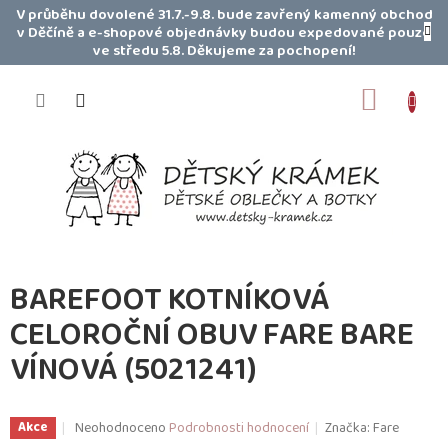
Přejít
V průběhu dovolené 31.7.-9.8. bude zavřený kamenný obchod
na
v Děčíně a e-shopové objednávky budou expedované pouze
obsah
ve středu 5.8. Děkujeme za pochopení!
NÁKUP
KOŠÍK
BAREFOOT KOTNÍKOVÁ
CELOROČNÍ OBUV FARE BARE
VÍNOVÁ (5021241)
Průměrné
Neohodnoceno
Podrobnosti hodnocení
Značka:
Fare
Akce
hodnocení