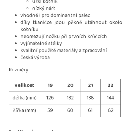
užší kotník
nízký nárt
vhodné i pro dominantní palec
díky tkaničce jdou pěkně utáhnout okolo
kotníku
neomezují nožku při prvních krůčcích
vyjímatelné stélky
kvalitní použité materiály a zpracování
česká výroba
Rozměry:
velikost
19
20
21
22
délka (mm)
126
132
138
144
šířka (mm)
59
60
61
62