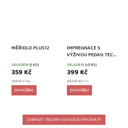
MĚŘIDLO PLUS12
IMPREGNACE S
VÝŽIVOU PEDAG TECH
WATERPROOFER,
SKLADEM
(1 KS)
SKLADEM
(>5 KS)
EXTRA SILNÁ
359 Kč
399 Kč
Měrná
Měrná
359 Kč / 1 ks
997,50 Kč / 1 l
cena:
cena:
DO KOŠÍKU
DO KOŠÍKU
ZOBRAZIT VŠECHNY SOUVISEJÍCÍ PRODUKTY