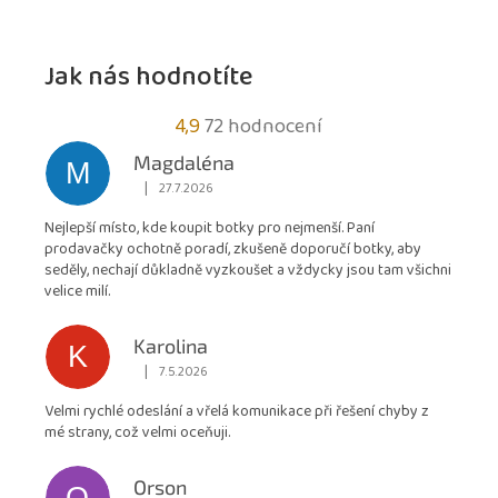
Jak nás hodnotíte
Průměrné
4,9
72 hodnocení
hodnocení
Magdaléna
M
obchodu
|
27.7.2026
Hodnocení obchodu je 5 z 5 hvězdiček.
je
Nejlepší místo, kde koupit botky pro nejmenší. Paní
4,9
prodavačky ochotně poradí, zkušeně doporučí botky, aby
z
seděly, nechají důkladně vyzkoušet a vždycky jsou tam všichni
5
velice milí.
hvězdiček.
Karolina
K
|
7.5.2026
Hodnocení obchodu je 5 z 5 hvězdiček.
Velmi rychlé odeslání a vřelá komunikace při řešení chyby z
mé strany, což velmi oceňuji.
Orson