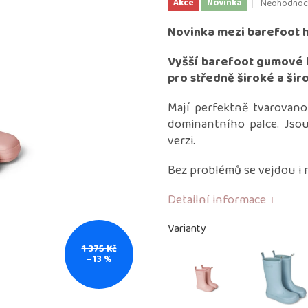
Průměrné
Neohodnoc
Akce
Novinka
hodnocení
produktu
Novinka mezi barefoot 
je
0,0
Vyšší barefoot gumové 
z
pro středně široké a ši
5
hvězdiček.
Mají perfektně tvarovan
dominantního palce. Jsou
verzi.
Bez problémů se vejdou i
Detailní informace
Varianty
1 375 Kč
–13 %