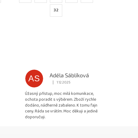
32
Adéla Sáblíková
AS
|
1.12.2025
 5 z 5 hvězdiček.
Hodnocení obchodu je 5 z 5 hvězdiček.
Úžasný přístup, moc milá komunikace,
ochota poradit s výběrem. Zboží rychle
dodáno, nádherně zabaleno. K tomu fajn
ceny. Ráda se vrátím. Moc děkuji a jedině
doporučuji.