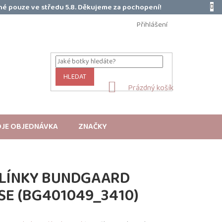
é pouze ve středu 5.8. Děkujeme za pochopení!
Přihlášení
HLEDAT
NÁKUPNÍ
Prázdný košík
KOŠÍK
JE OBJEDNÁVKA
ZNAČKY
LÍNKY BUNDGAARD
SE (BG401049_3410)