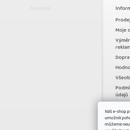
p
Facebook
Inform
a
t
Prode
í
Moje 
Výměn
rekla
Doprav
Hodno
Všeob
Podmí
údajů
Konta
Náš e-shop p
Věrno
umožnili poh
můžeme neust