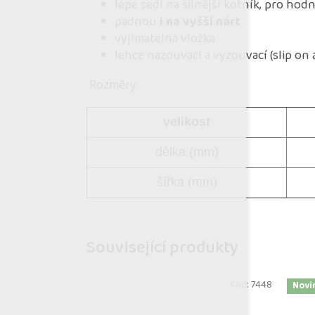
lépe sedí na silnější kotník, pro h
padnou
i na vyšší nárt
vyjímatelná vložka
lehce nazouvací a vyzouvací (slip on 
Rozměry:
velikost
délka (mm)
šířka (mm)
Související produkty
Kód:
7448
Novi