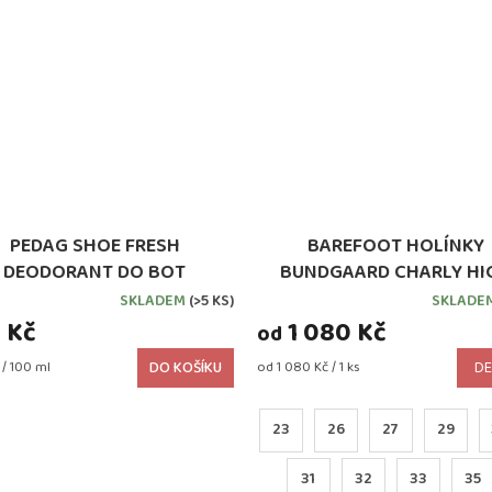
PEDAG SHOE FRESH
BAREFOOT HOLÍNKY
DEODORANT DO BOT
BUNDGAARD CHARLY HI
DARK ROSE
SKLADEM
(>5 KS)
SKLADE
 Kč
1 080 Kč
od
Měrná
/ 100 ml
DO KOŠÍKU
od 1 080 Kč / 1 ks
DE
cena:
23
26
27
29
31
32
33
35