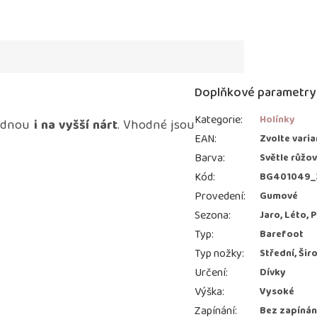
Doplňkové parametry
Kategorie
:
Holínky
adnou
i na vyšší nárt
. Vhodné jsou
EAN
:
Zvolte varia
Barva
:
Světle růžo
Kód
:
BG401049_
Provedení
:
Gumové
Sezona
:
Jaro, Léto,
Typ
:
Barefoot
Typ nožky
:
Střední, Šir
Určení
:
Dívky
Výška
:
Vysoké
Zapínání
:
Bez zapínán