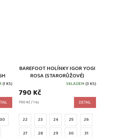
BAREFOOT HOLÍNKY IGOR YOGI
GH
ROSA (STARORŮŽOVÉ)
M
(1 KS)
SKLADEM
(3 KS)
790 Kč
Měrná
TAIL
790 Kč / 1 ks
DETAIL
cena:
30
22
23
24
25
26
27
28
29
30
31