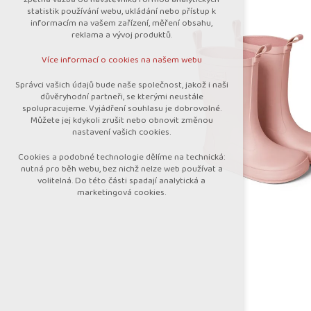
nutná pro provozování webu
statistik používání webu, ukládání nebo přístup k
udržení kontextu stránek (session):
informacím na vašem zařízení, měření obsahu,
případná přihlášení, volby jazyka, apod.
reklama a vývoj produktů.
Volitelná cookies
Více informací o cookies na našem webu
analytická pro anonymizované vyhodnocení
návštěvnosti
Správci vašich údajů bude naše společnost, jakož i naši
marketingová cookies (Google)
důvěryhodní partneři, se kterými neustále
spolupracujeme. Vyjádření souhlasu je dobrovolné.
Více informací o cookies na našem webu
Můžete jej kdykoli zrušit nebo obnovit změnou
nastavení vašich cookies.
Cookies a podobné technologie dělíme na technická:
Přijmout všechny cookies
nutná pro běh webu, bez nichž nelze web používat a
volitelná. Do této části spadají analytická a
marketingová cookies.
Odmítnout vše