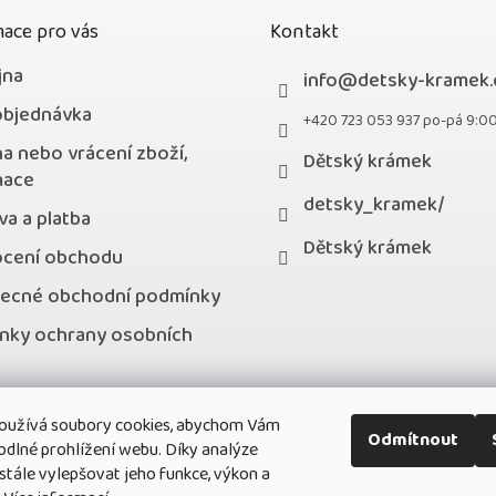
ace pro vás
Kontakt
jna
info
@
detsky-kramek.
objednávka
+420 723 053 937 po-pá 9:0
a nebo vrácení zboží,
Dětský krámek
mace
detsky_kramek/
a a platba
Dětský krámek
cení obchodu
ecné obchodní podmínky
nky ochrany osobních
kty
oužívá soubory cookies, abychom Vám
stní program
Odmítnout
odlné prohlížení webu. Díky analýze
ále vylepšovat jeho funkce, výkon a