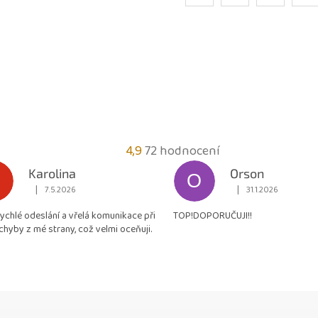
Průměrné
4,9
72 hodnocení
hodnocení
Karolina
Orson
O
obchodu
|
|
7.5.2026
31.1.2026
Hodnocení obchodu je 5 z 5 hvězdiček.
Hodnocení obchodu je
je
rychlé odeslání a vřelá komunikace při
TOP!DOPORUČUJI!!
4,9
chyby z mé strany, což velmi oceňuji.
z
5
hvězdiček.