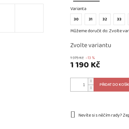
Varianta
30
31
32
33
Můžeme doručit do:
Zvolte var
Zvolte variantu
1 375 Kč
–13 %
1 190 Kč
Měrná
cena:
PŘIDAT DO KOŠÍ