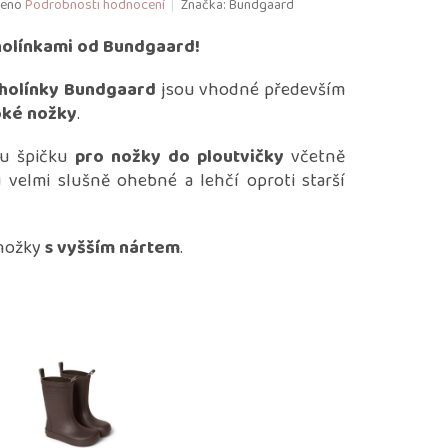
eno
Podrobnosti hodnocení
Značka:
Bundgaard
holínkami od Bundgaard!
holínky Bundgaard
jsou vhodné především
roké nožky
.
ou špičku
pro nožky do ploutvičky
včetně
 velmi slušně ohebné a lehčí oproti starší
 nožky
s vyšším nártem
.