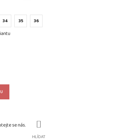
34
35
36
iantu
KU
HLÍDAT