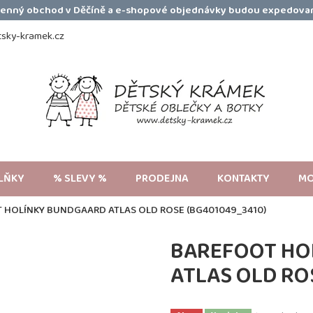
amenný obchod v Děčíně a e-shopové objednávky budou expedovan
sky-kramek.cz
LŇKY
% SLEVY %
PRODEJNA
KONTAKTY
MO
 HOLÍNKY BUNDGAARD ATLAS OLD ROSE (BG401049_3410)
BAREFOOT HO
ATLAS OLD RO