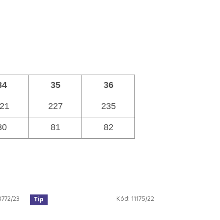
34
35
36
21
227
235
80
81
82
8772/23
Kód:
11175/22
Tip