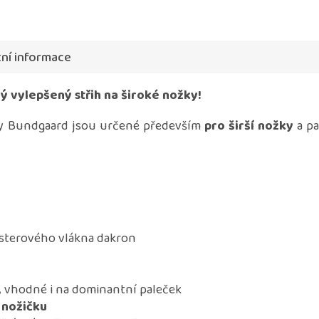
ní informace
ý vylepšený střih na široké nožky!
y Bundgaard jsou určené především
pro širší nožky
a p
.
esterového vlákna dakron
, vhodné i na dominantní paleček
í nožičku