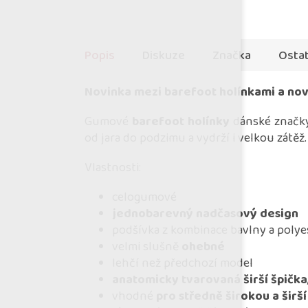
Popis
Diskuze
Značka
Ostat
Novinka mezi barefoot holínkami a nov
Gumové
barefoot holínky
dánské značk
od jara do podzimu a vydrží i velkou zátěž
Vlastnosti:
celogumové
jednobarevný nadčasový design
podšívka z kombinace bavlny a poly
velmi slušně
ohebné
lehčí než předchozí model
anatomicky tvarovaná širší špička
vhodné
pro středně širokou a širš