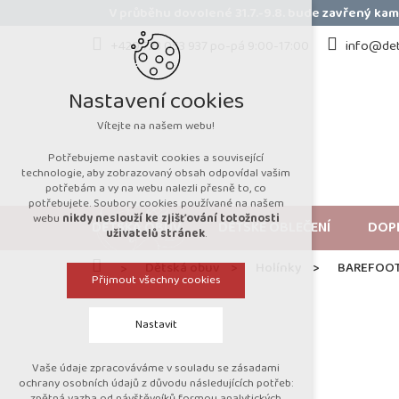
Přejít
V průběhu dovolené 31.7.-9.8. bude zavřený k
na
obsah
+420 723 053 937 po-pá 9:00-17:00
info@det
Nastavení cookies
Vítejte na našem webu!
Potřebujeme nastavit cookies a související
technologie, aby zobrazovaný obsah odpovídal vašim
potřebám a vy na webu nalezli přesně to, co
potřebujete. Soubory cookies používané na našem
webu
nikdy neslouží ke zjišťování totožnosti
DĚTSKÁ OBUV
DĚTSKÉ OBLEČENÍ
DOP
uživatelů stránek
.
Domů
Dětská obuv
Holínky
BAREFOOT
Přijmout všechny cookies
Nastavit
Vaše údaje zpracováváme v souladu se zásadami
Technická cookies
ochrany osobních údajů z důvodu následujících potřeb:
zpětná vazba od návštěvníků formou analytických