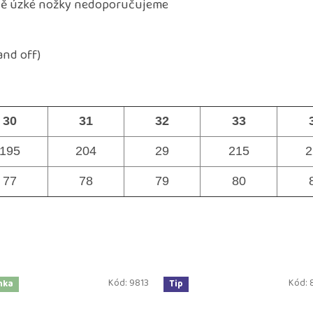
odně úzké nožky nedoporučujeme
and off)
30
31
32
33
195
204
29
215
2
77
78
79
80
Kód:
9813
Kód:
nka
Tip