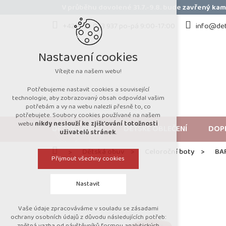
Přejít
V průběhu dovolené 31.7.-9.8. bude zavřený k
na
obsah
+420 723 053 937 po-pá 9:00-17:00
info@det
Nastavení cookies
Vítejte na našem webu!
Potřebujeme nastavit cookies a související
technologie, aby zobrazovaný obsah odpovídal vašim
potřebám a vy na webu nalezli přesně to, co
potřebujete. Soubory cookies používané na našem
webu
nikdy neslouží ke zjišťování totožnosti
DĚTSKÁ OBUV
DĚTSKÉ OBLEČENÍ
DOP
uživatelů stránek
.
Domů
Dětská obuv
Celoroční boty
BA
Přijmout všechny cookies
Nastavit
Vaše údaje zpracováváme v souladu se zásadami
Technická cookies
ochrany osobních údajů z důvodu následujících potřeb:
zpětná vazba od návštěvníků formou analytických