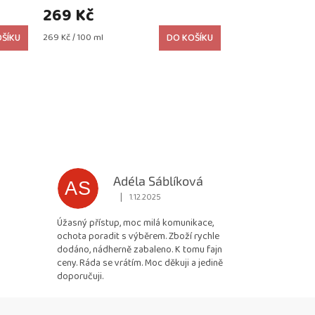
269 Kč
Měrná
ŠÍKU
269 Kč / 100 ml
DO KOŠÍKU
cena:
Adéla Sáblíková
AS
|
1.12.2025
 5 z 5 hvězdiček.
Hodnocení obchodu je 5 z 5 hvězdiček.
Úžasný přístup, moc milá komunikace,
ochota poradit s výběrem. Zboží rychle
dodáno, nádherně zabaleno. K tomu fajn
ceny. Ráda se vrátím. Moc děkuji a jedině
doporučuji.