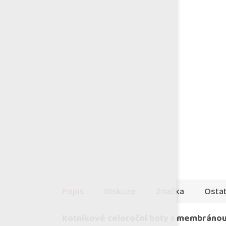
Popis
Diskuze
Značka
Ostat
Kotníkové celoroční boty s membráno