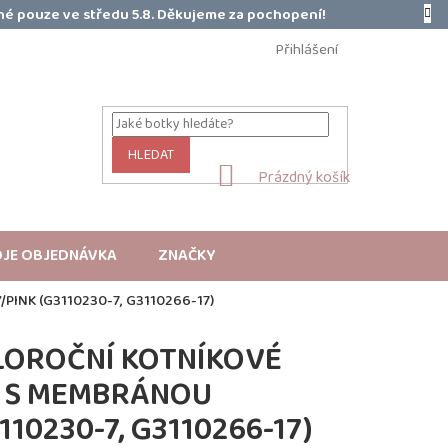
é pouze ve středu 5.8. Děkujeme za pochopení!
Přihlášení
HLEDAT
NÁKUPNÍ
Prázdný košík
KOŠÍK
JE OBJEDNÁVKA
ZNAČKY
NK (G3110230-7, G3110266-17)
LOROČNÍ KOTNÍKOVÉ
 S MEMBRÁNOU
110230-7, G3110266-17)