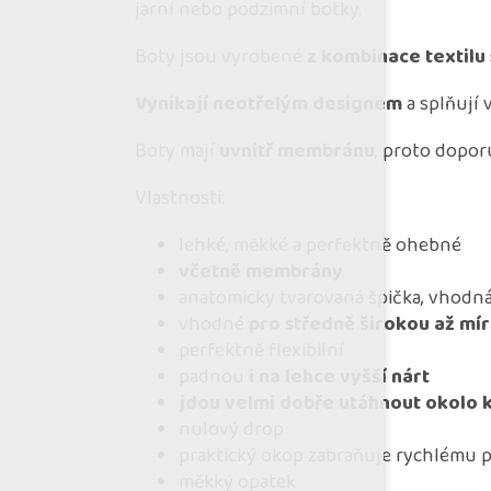
jarní nebo podzimní botky.
Boty jsou vyrobené
z kombinace textilu
Vynikají neotřelým designem
a splňují 
Boty mají
uvnitř membránu
, proto dopor
Vlastnosti:
lehké, měkké a perfektně ohebné
včetně membrány
anatomicky tvarovaná špička, vhodná
vhodné
pro středně širokou až mír
perfektně flexibilní
padnou
i na lehce vyšší nárt
jdou velmi dobře utáhnout okolo 
nulový drop
praktický okop zabraňuje rychlému 
měkký opatek