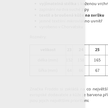
vyjímatelná stélka
s koženou vrchn
zapínání na dva suché zipy
textil a broušená kůže na svršku
jemné textilní mikrovlákno uvnitř
vyrobeno v Chorvatsku
Rozměry:
velikost
23
24
25
délka (mm)
152
158
165
šířka (mm)
64
66
67
Značka Froddo si zakládá na co největší
evropské dodavatele a kůže je barvena př
jsou jejich největšími prioritami.