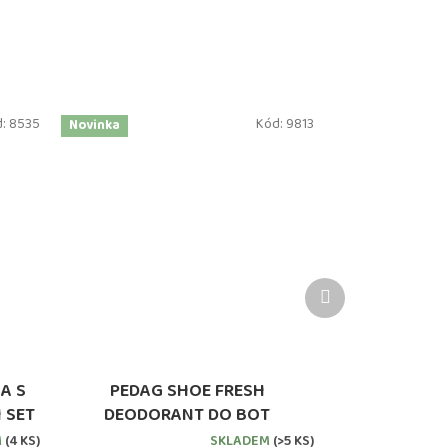
d:
8535
Kód:
9813
Novinka
Další
produkt
A S
PEDAG SHOE FRESH
 SET
DEODORANT DO BOT
M
(4 KS)
SKLADEM
(>5 KS)