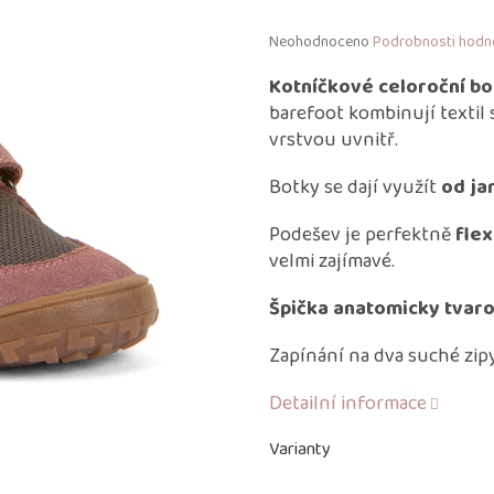
Průměrné
Neohodnoceno
Podrobnosti hodn
hodnocení
produktu
Kotníčkové celoroční b
je
barefoot kombinují textil 
0,0
vrstvou uvnitř.
z
5
Botky se dají využít
od ja
hvězdiček.
Podešev je perfektně
flex
velmi zajímavé.
Š
pička anatomicky tvar
Zapínání na dva suché zipy
Detailní informace
Varianty