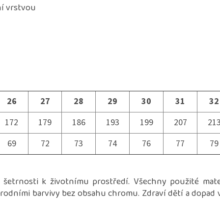
í vrstvou
26
27
28
29
30
31
32
172
179
186
193
199
207
21
69
72
73
74
76
77
79
 šetrnosti k životnímu prostředí. Všechny použité mater
írodními barvivy bez obsahu chromu. Zdraví dětí a dopad 