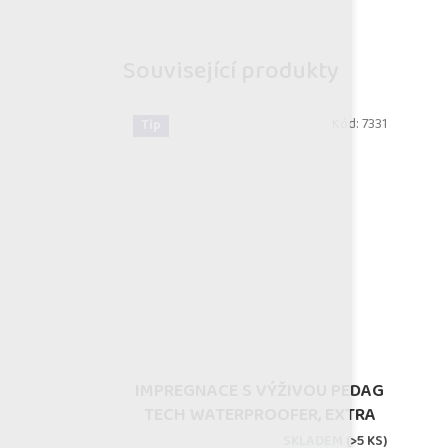
Související produkty
Kód:
7331
Tip
IMPREGNACE S VÝŽIVOU PEDAG
TECH WATERPROOFER, EXTRA
SILNÁ
SKLADEM
(>5 KS)