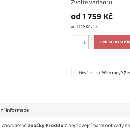
Zvolte variantu
od
1 759 Kč
Měrná
od 1 759 Kč / 1 ks
cena:
PŘIDAT DO KOŠÍ
ní informace
u
chorvatské
značky Froddo
z nejnovější barefoot řady se