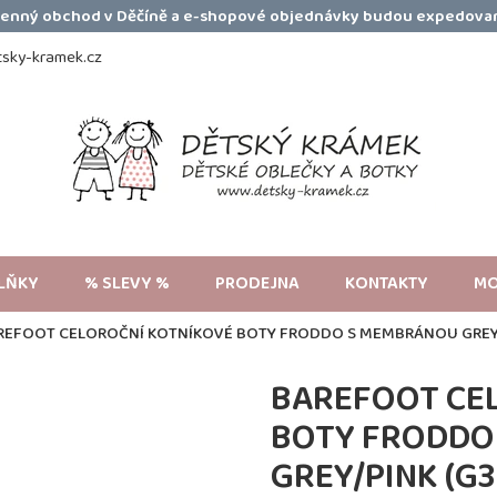
amenný obchod v Děčíně a e-shopové objednávky budou expedovan
sky-kramek.cz
LŇKY
% SLEVY %
PRODEJNA
KONTAKTY
MO
REFOOT CELOROČNÍ KOTNÍKOVÉ BOTY FRODDO S MEMBRÁNOU GREY/PI
BAREFOOT CE
BOTY FRODDO
GREY/PINK (G3