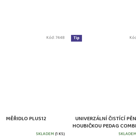
Kód:
7448
Kó
Tip
MĚŘIDLO PLUS12
UNIVERZÁLNÍ ČISTÍCÍ PĚN
HOUBIČKOU PEDAG COMBI
SKLADEM
(1 KS)
SKLADE