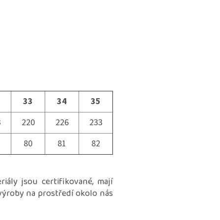
33
34
35
3
220
226
233
80
81
82
iály jsou certifikované, mají
výroby na prostředí okolo nás