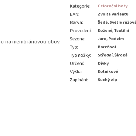
Kategorie
:
Celoroční boty
EAN
:
Zvolte variantu
Barva
:
Šedá, Světle růžov
Provedení
:
Kožené, Textilní
Sezona
:
Jaro, Podzim
u na membránovou obuv.
Typ
:
Barefoot
Typ nožky
:
Střední, Široká
Určení
:
Dívky
Výška
:
Kotníkové
Zapínání
:
Suchý zip