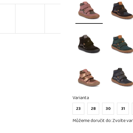
Varianta
23
28
30
31
Můžeme doručit do:
Zvolte var