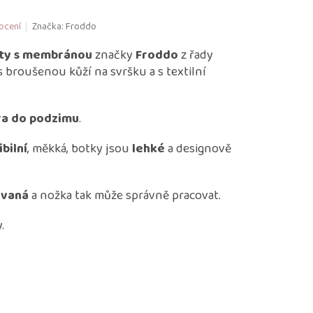
ocení
Značka:
Froddo
oty s membránou
značky
Froddo
z řady
s broušenou kůží na svršku a s textilní
ra do podzimu
.
ibilní
, měkká, botky jsou
lehké
a designově
ovaná
a nožka tak může správně pracovat.
.