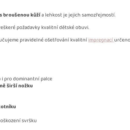
 s broušenou kůží
a lehkost je jejich samozřejmostí.
veškeré požadavky kvalitní dětské obuvi.
učujeme pravidelné ošetřování kvalitní
impregnací
určeno
 i pro dominantní palce
ně širší nožku
kotníku
poškození svršku