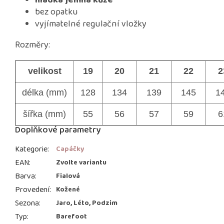
hladká jemná kůže
bez opatku
vyjímatelné regulační vložky
Rozměry:
velikost
19
20
21
22
2
délka (mm)
128
134
139
145
1
šířka (mm)
55
56
57
59
6
Doplňkové parametry
Kategorie
:
Capáčky
EAN
:
Zvolte variantu
Barva
:
Fialová
Provedení
:
Kožené
Sezona
:
Jaro, Léto, Podzim
Typ
:
Barefoot