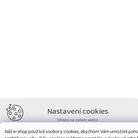
Nastavení cookies
Vítejte na našem webu!
Potřebujeme nastavit cookies a související technologie, aby
Náš e-shop používá soubory cookies, abychom Vám umožnili poh
zobrazovaný obsah odpovídal vašim potřebám a vy na webu nalezli