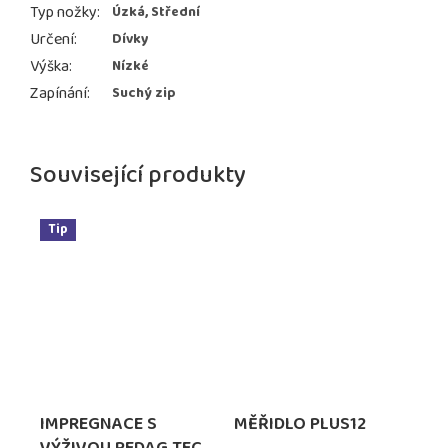
Typ nožky
:
Úzká, Střední
Určení
:
Dívky
Výška
:
Nízké
Zapínání
:
Suchý zip
Související produkty
Tip
IMPREGNACE S
MĚŘIDLO PLUS12