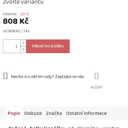
Zvolte variantu
1 010 Kč
–20 %
808 Kč
Měrná
od 808 Kč / 1 ks
cena:
PŘIDAT DO KOŠÍKU
HLÍDAT
Popis
Diskuze
Značka
Ostatní informace