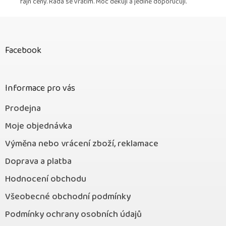
fajn ceny. Ráda se vrátím. Moc děkuji a jedině doporučuji.
Z
á
p
Facebook
a
t
í
Informace pro vás
Prodejna
Moje objednávka
Výměna nebo vrácení zboží, reklamace
Doprava a platba
Hodnocení obchodu
Všeobecné obchodní podmínky
Podmínky ochrany osobních údajů