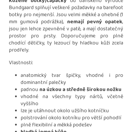
Kožené botky/capáčky
od dánského výrobce
Bundgaard splňují veškeré požadavky na barefoot
botky pro nejmenší. Jsou velmi měkké a ohebné (1
mm gumová podrážka),
nemají pevný opatek
,
jsou jen lehce zpevněné v patě, a mají dostatečný
prostor pro prsty. Doporučujeme pro plně
chodící dětičky, ty lezoucí by hladkou kůži zcela
prodřely.
Vlastnosti:
anatomický tvar špičky, vhodné i pro
dominantní palečky
padnou
na úzkou a středně širokou nožku
vhodné na všechny typy nártů, včetně
vyššího
lze je utáhnout okolo užšího kotníčku
polstrování okolo kotníku pro větší pohodlí
plně flexibilní a měkká podešev