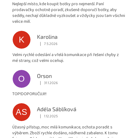
Nejlepší místo, kde koupit botky pro nejmenší. Paní
4,9
prodavačky ochotně poradí, zkušeně doporučí botky, aby
z
seděly, nechají důkladně vyzkoušet a vždycky jsou tam všichni
5
velice milí.
hvězdiček.
Karolina
K
|
7.5.2026
Hodnocení obchodu je 5 z 5 hvězdiček.
Velmi rychlé odeslání a vřelá komunikace při řešení chyby z
mé strany, což velmi oceňuji.
Orson
O
|
31.1.2026
Hodnocení obchodu je 5 z 5 hvězdiček.
TOP!DOPORUČUJI!!
Adéla Sáblíková
AS
|
1.12.2025
Hodnocení obchodu je 5 z 5 hvězdiček.
Úžasný přístup, moc milá komunikace, ochota poradit s
výběrem. Zboží rychle dodáno, nádherně zabaleno. K tomu