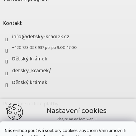
Kontakt
info
@
detsky-kramek.cz
+420 723 053 937 po-pá 9:00-17:00
Dětský krámek
detsky_kramek/
Dětský krámek
Přijímáme online platby
Nastavení cookies
Vítejte na našem webu!
Potřebujeme nastavit cookies a související technologie, aby
Náš e-shop používá soubory cookies, abychom Vám umožnili
zobrazovaný obsah odpovídal vašim potřebám a vy na webu nalezli