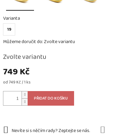
Varianta
19
Můžeme doručit do:
Zvolte variantu
Zvolte variantu
749 Kč
Měrná
od 749 Kč / 1 ks
cena:
PŘIDAT DO KOŠÍKU