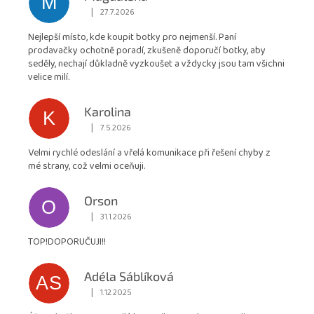
M
obchodu
|
27.7.2026
Hodnocení obchodu je 5 z 5 hvězdiček.
je
Nejlepší místo, kde koupit botky pro nejmenší. Paní
4,9
prodavačky ochotně poradí, zkušeně doporučí botky, aby
z
seděly, nechají důkladně vyzkoušet a vždycky jsou tam všichni
5
velice milí.
hvězdiček.
Karolina
K
|
7.5.2026
Hodnocení obchodu je 5 z 5 hvězdiček.
Velmi rychlé odeslání a vřelá komunikace při řešení chyby z
mé strany, což velmi oceňuji.
Orson
O
|
31.1.2026
Hodnocení obchodu je 5 z 5 hvězdiček.
TOP!DOPORUČUJI!!
Adéla Sáblíková
AS
|
1.12.2025
Hodnocení obchodu je 5 z 5 hvězdiček.