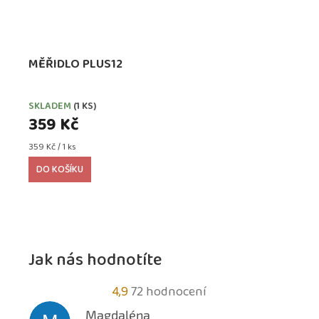
MĚŘIDLO PLUS12
SKLADEM
(1 KS)
359 Kč
Měrná
359 Kč / 1 ks
cena:
DO KOŠÍKU
Jak nás hodnotíte
Průměrné
4,9
72 hodnocení
hodnocení
Magdaléna