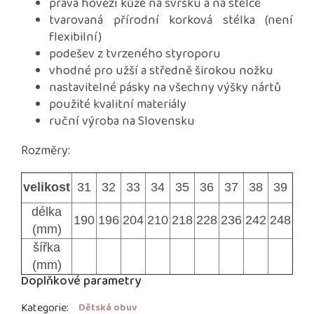
pravá hovězí kůže na svršku a na stélce
tvarovaná přírodní korková stélka (není
flexibilní)
podešev z tvrzeného styroporu
vhodné pro užší a středně širokou nožku
nastavitelné pásky na všechny výšky nártů
použité kvalitní materiály
ruční výroba na Slovensku
Rozměry:
velikost
31
32
33
34
35
36
37
38
39
délka
190
196
204
210
218
228
236
242
248
(mm)
šířka
(mm)
Doplňkové parametry
Kategorie
:
Dětská obuv