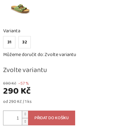
Varianta
31
32
Můžeme doručit do:
Zvolte variantu
Zvolte variantu
690 Kč
–57 %
290 Kč
Měrná
od 290 Kč / 1 ks
cena:
PŘIDAT DO KOŠÍKU