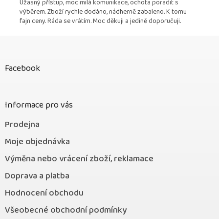
Úžasný přístup, moc milá komunikace, ochota poradit s
výběrem. Zboží rychle dodáno, nádherně zabaleno. K tomu
fajn ceny. Ráda se vrátím. Moc děkuji a jedině doporučuji.
Z
á
p
Facebook
a
t
í
Informace pro vás
Prodejna
Moje objednávka
Výměna nebo vrácení zboží, reklamace
Doprava a platba
Hodnocení obchodu
Všeobecné obchodní podmínky