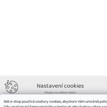
Nastavení cookies
Vítejte na našem webu!
Potřebujeme nastavit cookies a související technologie, aby
Náš e-shop používá soubory cookies, abychom Vám umožnili poho
zobrazovaný obsah odpovídal vašim potřebám a vy na webu nalezli
Díky analýze můžeme neustále vylepšovat jeho funkce, výkon a p