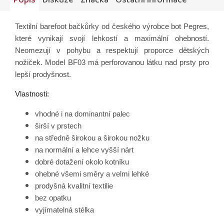
Popis
Diskuze
Značka
Ostatní informace
Textilní barefoot bačkůrky od českého výrobce bot Pegres,
které vynikají svojí lehkostí a maximální ohebností.
Neomezují v pohybu a respektují proporce dětských
nožiček. Model BF03 má perforovanou látku nad prsty pro
lepší prodyšnost.
Vlastnosti:
vhodné i na dominantní palec
širší v prstech
na středně širokou a širokou nožku
na normální a lehce vyšší nárt
dobré dotažení okolo kotníku
ohebné všemi směry a velmi lehké
prodyšná kvalitní textilie
bez opatku
vyjímatelná stélka