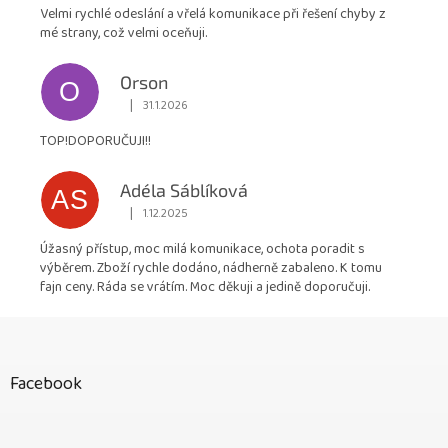
Velmi rychlé odeslání a vřelá komunikace při řešení chyby z
mé strany, což velmi oceňuji.
Orson
O
|
31.1.2026
Hodnocení obchodu je 5 z 5 hvězdiček.
TOP!DOPORUČUJI!!
Adéla Sáblíková
AS
|
1.12.2025
Hodnocení obchodu je 5 z 5 hvězdiček.
Úžasný přístup, moc milá komunikace, ochota poradit s
výběrem. Zboží rychle dodáno, nádherně zabaleno. K tomu
fajn ceny. Ráda se vrátím. Moc děkuji a jedině doporučuji.
Z
á
p
Facebook
a
t
í