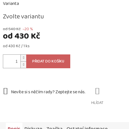
Varianta
Zvolte variantu
od 540 Kč
–20 %
od
430 Kč
Měrná
od 430 Kč / 1 ks
cena:
PŘIDAT DO KOŠÍKU
HLÍDAT