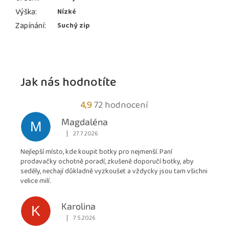
Výška
:
Nízké
Zapínání
:
Suchý zip
Jak nás hodnotíte
Průměrné
4,9
72 hodnocení
hodnocení
Magdaléna
M
obchodu
|
27.7.2026
Hodnocení obchodu je 5 z 5 hvězdiček.
je
Nejlepší místo, kde koupit botky pro nejmenší. Paní
4,9
prodavačky ochotně poradí, zkušeně doporučí botky, aby
z
seděly, nechají důkladně vyzkoušet a vždycky jsou tam všichni
5
velice milí.
hvězdiček.
Karolina
K
|
7.5.2026
Hodnocení obchodu je 5 z 5 hvězdiček.