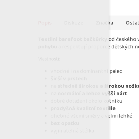
Popis
Diskuze
Značka
Ostat
Textilní barefoot bačkůrky
od českého 
pohybu
a respektují proporce dětských n
Vlastnosti:
vhodné i na dominantní palec
širší v prstech
na
středně širokou a širokou nožk
na
normální a lehce vyšší nárt
dobré dotažení okolo kotníku
prodyšná kvalitní textilie
ohebné všemi směry a velmi lehké
bez opatku
vyjímatelná stélka