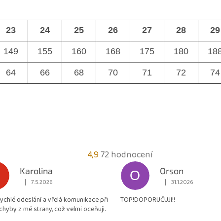
23
24
25
26
27
28
29
149
155
160
168
175
180
18
64
66
68
70
71
72
74
Průměrné
4,9
72 hodnocení
hodnocení
Karolina
Orson
O
obchodu
|
|
7.5.2026
31.1.2026
Hodnocení obchodu je 5 z 5 hvězdiček.
Hodnocení obchodu je
je
rychlé odeslání a vřelá komunikace při
TOP!DOPORUČUJI!!
4,9
chyby z mé strany, což velmi oceňuji.
z