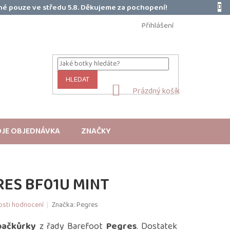
é pouze ve středu 5.8. Děkujeme za pochopení!
Přihlášení
HLEDAT
NÁKUPNÍ
Prázdný košík
KOŠÍK
JE OBJEDNÁVKA
ZNAČKY
ES BF01U MINT
sti hodnocení
Značka:
Pegres
bačkůrky
z řady Barefoot
Pegres
. Dostatek