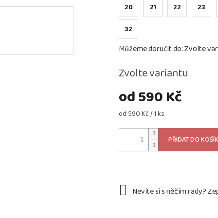
20
21
22
23
32
Můžeme doručit do:
Zvolte var
Zvolte variantu
od
590 Kč
Měrná
od 590 Kč / 1 ks
cena:
PŘIDAT DO KOŠÍ