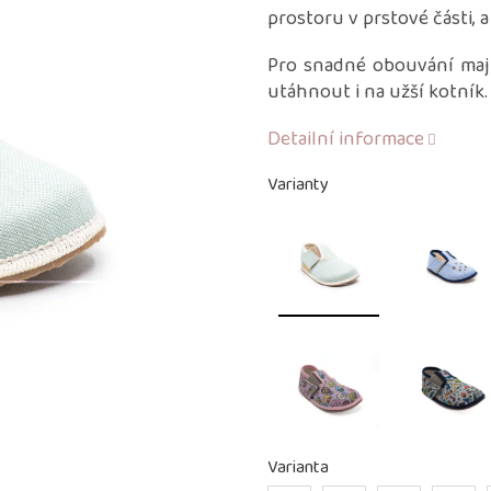
je
prostoru v prstové části, 
0,0
z
Pro snadné obouvání maj
5
utáhnout i na užší kotník.
hvězdiček.
Detailní informace
Varianty
Varianta