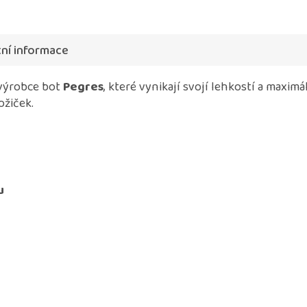
ní informace
výrobce bot
Pegres
, které vynikají svojí lehkostí a maxim
ožiček.
u