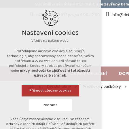
Přejít
V průběhu dovolené 31.7.-9.8. bude zavřený k
na
obsah
+420 723 053 937 po-pá 9:00-17:00
info@det
Nastavení cookies
Vítejte na našem webu!
Potřebujeme nastavit cookies a související
technologie, aby zobrazovaný obsah odpovídal vašim
potřebám a vy na webu nalezli přesně to, co
potřebujete. Soubory cookies používané na našem
webu
nikdy neslouží ke zjišťování totožnosti
DĚTSKÁ OBUV
DĚTSKÉ OBLEČENÍ
DOP
uživatelů stránek
.
Domů
Dětská obuv
Přezůvky / bačkůrky
Přijmout všechny cookies
Nastavit
Vaše údaje zpracováváme v souladu se zásadami
Technická cookies
ochrany osobních údajů z důvodu následujících potřeb:
zpětná vazba od návštěvníků formou analytických