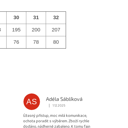
30
31
32
8
195
200
207
76
78
80
Adéla Sáblíková
AS
|
1.12.2025
 5 z 5 hvězdiček.
Hodnocení obchodu je 5 z 5 hvězdiček.
Úžasný přístup, moc milá komunikace,
ochota poradit s výběrem. Zboží rychle
dodáno, nádherně zabaleno. K tomu fajn