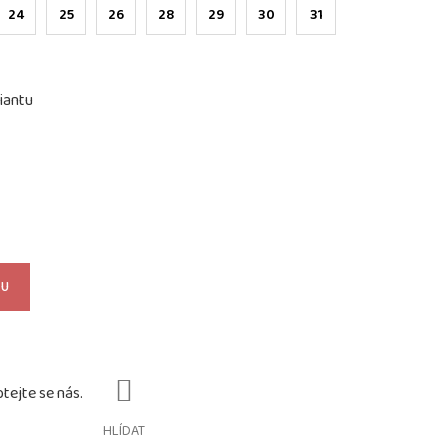
24
25
26
28
29
30
31
iantu
KU
HLÍDAT