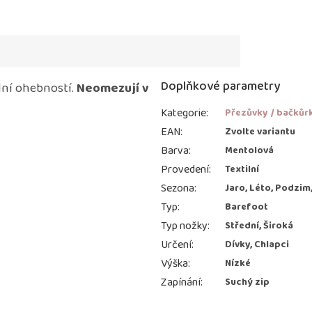
Doplňkové parametry
ální ohebností.
Neomezují v
Kategorie
:
Přezůvky / bačkůr
EAN
:
Zvolte variantu
Barva
:
Mentolová
Provedení
:
Textilní
Sezona
:
Jaro, Léto, Podzim
Typ
:
Barefoot
Typ nožky
:
Střední, Široká
Určení
:
Dívky, Chlapci
Výška
:
Nízké
Zapínání
:
Suchý zip