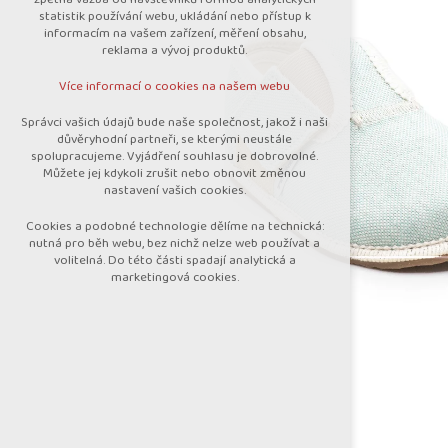
nutná pro provozování webu
statistik používání webu, ukládání nebo přístup k
udržení kontextu stránek (session):
informacím na vašem zařízení, měření obsahu,
případná přihlášení, volby jazyka, apod.
reklama a vývoj produktů.
Volitelná cookies
Více informací o cookies na našem webu
analytická pro anonymizované vyhodnocení
návštěvnosti
Správci vašich údajů bude naše společnost, jakož i naši
marketingová cookies (Google)
důvěryhodní partneři, se kterými neustále
spolupracujeme. Vyjádření souhlasu je dobrovolné.
Více informací o cookies na našem webu
Můžete jej kdykoli zrušit nebo obnovit změnou
nastavení vašich cookies.
Cookies a podobné technologie dělíme na technická:
Přijmout všechny cookies
nutná pro běh webu, bez nichž nelze web používat a
volitelná. Do této části spadají analytická a
marketingová cookies.
Odmítnout vše