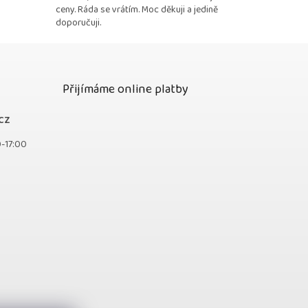
ceny. Ráda se vrátím. Moc děkuji a jedině
doporučuji.
Přijímáme online platby
cz
0-17:00