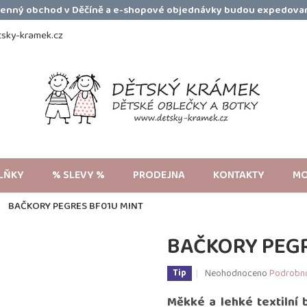
amenný obchod v Děčíně a e-shopové objednávky budou expedovan
sky-kramek.cz
LŇKY
% SLEVY %
PRODEJNA
KONTAKTY
MO
BAČKORY PEGRES BF01U MINT
BAČKORY PEGR
Průměrné
Neohodnoceno
Podrobno
Tip
hodnocení
produktu
Měkké a lehké textilní 