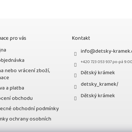
5
hvězdiček.
ace pro vás
Kontakt
jna
info
@
detsky-kramek.
objednávka
+420 723 053 937 po-pá 9:0
a nebo vrácení zboží,
Dětský krámek
mace
detsky_kramek/
a a platba
Dětský krámek
cení obchodu
ecné obchodní podmínky
nky ochrany osobních