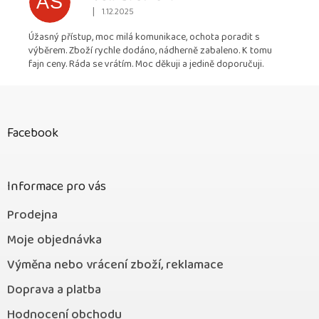
AS
|
1.12.2025
Hodnocení obchodu je 5 z 5 hvězdiček.
Úžasný přístup, moc milá komunikace, ochota poradit s
výběrem. Zboží rychle dodáno, nádherně zabaleno. K tomu
fajn ceny. Ráda se vrátím. Moc děkuji a jedině doporučuji.
Z
á
p
Facebook
a
t
í
Informace pro vás
Prodejna
Moje objednávka
Výměna nebo vrácení zboží, reklamace
Doprava a platba
Hodnocení obchodu