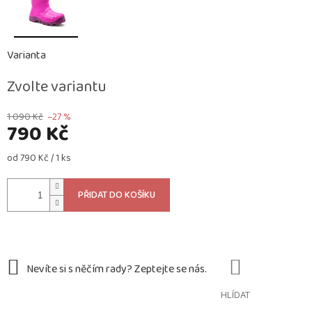
Varianta
Zvolte variantu
1 090 Kč
–27 %
790 Kč
Měrná
od 790 Kč / 1 ks
cena:
PŘIDAT DO KOŠÍKU
HLÍDAT