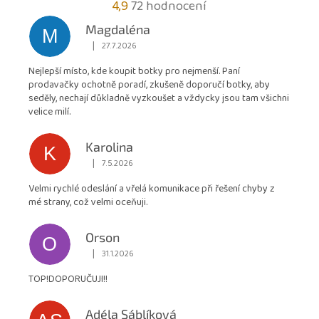
Průměrné
4,9
72 hodnocení
hodnocení
Magdaléna
M
obchodu
|
27.7.2026
Hodnocení obchodu je 5 z 5 hvězdiček.
je
Nejlepší místo, kde koupit botky pro nejmenší. Paní
4,9
prodavačky ochotně poradí, zkušeně doporučí botky, aby
z
seděly, nechají důkladně vyzkoušet a vždycky jsou tam všichni
5
velice milí.
hvězdiček.
Karolina
K
|
7.5.2026
Hodnocení obchodu je 5 z 5 hvězdiček.
Velmi rychlé odeslání a vřelá komunikace při řešení chyby z
mé strany, což velmi oceňuji.
Orson
O
|
31.1.2026
Hodnocení obchodu je 5 z 5 hvězdiček.
TOP!DOPORUČUJI!!
Adéla Sáblíková