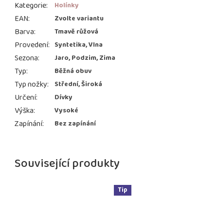
Kategorie
:
Holínky
EAN
:
Zvolte variantu
Barva
:
Tmavě růžová
Provedení
:
Syntetika, Vlna
Sezona
:
Jaro, Podzim, Zima
Typ
:
Běžná obuv
Typ nožky
:
Střední, Široká
Určení
:
Dívky
Výška
:
Vysoké
Zapínání
:
Bez zapínání
Související produkty
Tip