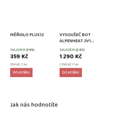
MĚŘIDLO PLUS12
VYSOUŠEČ BOT
ALPENHEAT 2V1
CIRCULATION -
SKLADEM
(1 KS)
SKLADEM
(2 KS)
ORANŽOVÝ
359 Kč
1 290 Kč
Měrná
Měrná
359 Kč / 1 ks
1 290 Kč / 1 ks
cena:
cena:
DO KOŠÍKU
DO KOŠÍKU
Jak nás hodnotíte