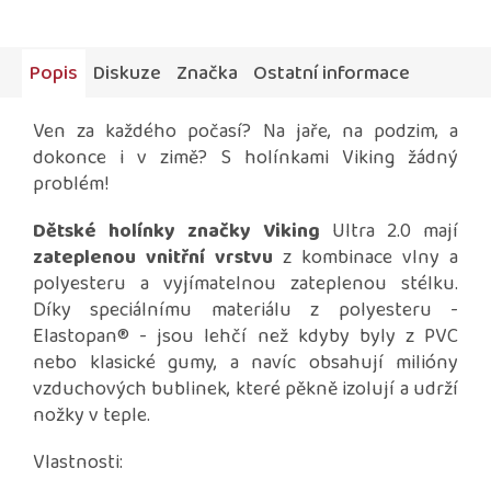
Popis
Diskuze
Značka
Ostatní informace
Ven za každého počasí? Na jaře, na podzim, a
dokonce i v zimě? S holínkami Viking žádný
problém!
Dětské holínky značky Viking
Ultra 2.0 mají
zateplenou vnitřní vrstvu
z kombinace vlny a
polyesteru a vyjímatelnou zateplenou stélku.
Díky speciálnímu materiálu z polyesteru -
Elastopan
® - jsou lehčí než kdyby byly z PVC
nebo klasické gumy, a navíc obsahují milióny
vzduchových bublinek, které pěkně izolují a udrží
nožky v teple.
Vlastnosti: