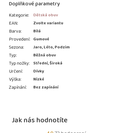
Doplňkové parametry
Kategorie
:
Dětská obuv
EAN
:
Zvolte variantu
Barva
:
Bílá
Provedení
:
Gumové
Sezona
:
Jaro, Léto, Podzim
Typ
:
Běžná obuv
Typ nožky
:
Střední, Široká
Určení
:
Dívky
Výška
:
Nízké
Zapínání
:
Bez zapínání
Jak nás hodnotíte