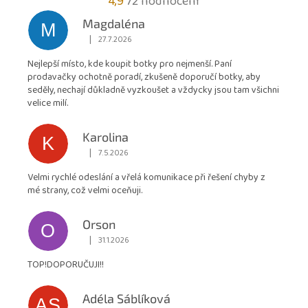
Průměrné
4,9
72 hodnocení
hodnocení
Magdaléna
M
obchodu
|
27.7.2026
Hodnocení obchodu je 5 z 5 hvězdiček.
je
Nejlepší místo, kde koupit botky pro nejmenší. Paní
4,9
prodavačky ochotně poradí, zkušeně doporučí botky, aby
z
seděly, nechají důkladně vyzkoušet a vždycky jsou tam všichni
5
velice milí.
hvězdiček.
Karolina
K
|
7.5.2026
Hodnocení obchodu je 5 z 5 hvězdiček.
Velmi rychlé odeslání a vřelá komunikace při řešení chyby z
mé strany, což velmi oceňuji.
Orson
O
|
31.1.2026
Hodnocení obchodu je 5 z 5 hvězdiček.
TOP!DOPORUČUJI!!
Adéla Sáblíková
AS