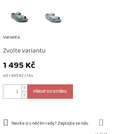
Varianta
Zvolte variantu
1 495 Kč
Měrná
od 1 495 Kč / 1 ks
cena:
PŘIDAT DO KOŠÍKU