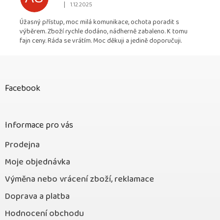
|
1.12.2025
Hodnocení obchodu je 5 z 5 hvězdiček.
Úžasný přístup, moc milá komunikace, ochota poradit s
výběrem. Zboží rychle dodáno, nádherně zabaleno. K tomu
fajn ceny. Ráda se vrátím. Moc děkuji a jedině doporučuji.
Z
á
p
Facebook
a
t
í
Informace pro vás
Prodejna
Moje objednávka
Výměna nebo vrácení zboží, reklamace
Doprava a platba
Hodnocení obchodu